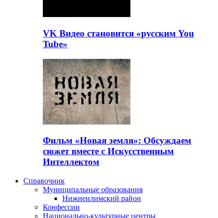
VK Видео становится «русским You
Tube»
Фильм «Новая земля»: Обсуждаем
сюжет вместе с Искусственным
Интеллектом
Справочник
Муниципальные образования
Нижнеилимский район
Конфессии
Национально-культурные центры