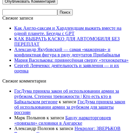
Свежие записи
Как Англо-саксам и Хардлендцам выжить вместе на
одной планете. Беседы с GPT
КАК ВЫБРАТЬ КАСКО ДЛЯ АВТОМОБИЛЯ БЕЗ
ПЕРЕПЛАТ
Александр Якубовский — самая «мажорная» и
конфликтная фигура в ряду депутатов Прибайкалья
Мария Василькова: привнесённая сверху «технократка»
Сергей Левченко: деятельность и заявления — и их
оценка
Свежие комментарии
ГосДума приняла закон об использовании армии за
рубежом. Степени тревожности | Кто есть кто в
Байкальском регионе
к записи
ГосДума приняла закон
об использовании армии за рубежом для защиты
россиян
Марк Полынов
к записи
Банду наркоторговцев
«повязали» силовики в Ангарске
Александр Полозов
к записи
Некролог: ЗВЕРЬКОВ