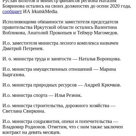
Руслан Болотов и министр финансов региона Наталия
Бояринова остались на своих должностях до осени 2020 года,
сообщает
ИА IrkutskMedia.
Исполняющими обязанности заместителя председателя
правительства Иркутской области остались Валентина
Вобликова, Анатолий Прокопьев и Теймур Магомедов.
И.о. заместителя министра лесного комплекса назначен
Дмитрий Петренев.
И. о. министра труда и занятости — Наталья Воронцова.
И.о. министра имущественных отношений — Марина
Быргазова.
И.о. министра природных ресурсов — Андрей Крючков.
И.о. министра спорта — Илья Резник.
И.о. министра строительства, дорожного хозяйства —
Светлана Свиркина.
И.о. министра соцразвития, опеки и попечительства —
Владимир Родионов. Отметим, что с ним также заключен
контракт на девять месяцев.