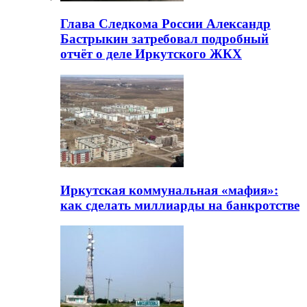
Глава Следкома России Александр
Бастрыкин затребовал подробный
отчёт о деле Иркутского ЖКХ
Иркутская коммунальная «мафия»:
как сделать миллиарды на банкротстве