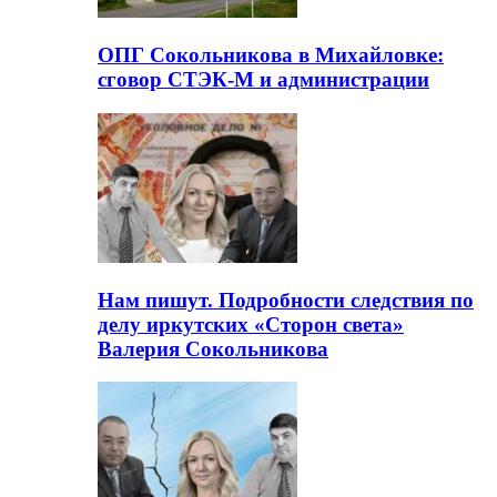
ОПГ Сокольникова в Михайловке:
сговор СТЭК-М и администрации
Нам пишут. Подробности следствия по
делу иркутских «Сторон света»
Валерия Сокольникова