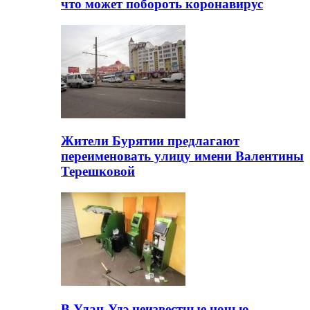
что может побороть коронавирус
Жители Бурятии предлагают
переименовать улицу имени Валентины
Терешковой
В Улан-Удэ неизвестные ночью