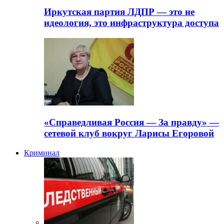
Иркутская партия ЛДПР — это не
идеология, это инфраструктура доступа
«Справедливая Россия — За правду» —
сетевой клуб вокруг Ларисы Егоровой
Криминал