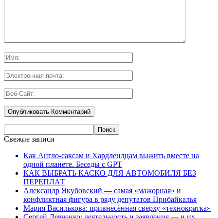
Свежие записи
Как Англо-саксам и Хардлендцам выжить вместе на
одной планете. Беседы с GPT
КАК ВЫБРАТЬ КАСКО ДЛЯ АВТОМОБИЛЯ БЕЗ
ПЕРЕПЛАТ
Александр Якубовский — самая «мажорная» и
конфликтная фигура в ряду депутатов Прибайкалья
Мария Василькова: привнесённая сверху «технократка»
Сергей Левченко: деятельность и заявления — и их