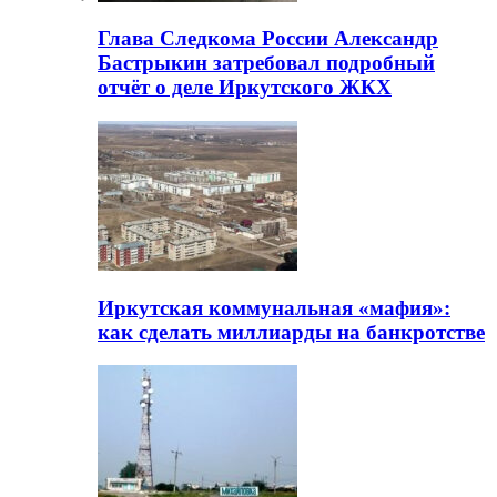
Глава Следкома России Александр
Бастрыкин затребовал подробный
отчёт о деле Иркутского ЖКХ
Иркутская коммунальная «мафия»:
как сделать миллиарды на банкротстве