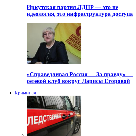
Иркутская партия ЛДПР — это не
идеология, это инфраструктура доступа
«Справедливая Россия — За правду» —
сетевой клуб вокруг Ларисы Егоровой
Криминал