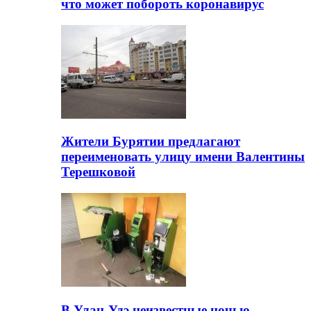
что может побороть коронавирус
Жители Бурятии предлагают
переименовать улицу имени Валентины
Терешковой
В Улан-Удэ неизвестные ночью