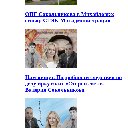
ОПГ Сокольникова в Михайловке:
сговор СТЭК-М и администрации
Нам пишут. Подробности следствия по
делу иркутских «Сторон света»
Валерия Сокольникова