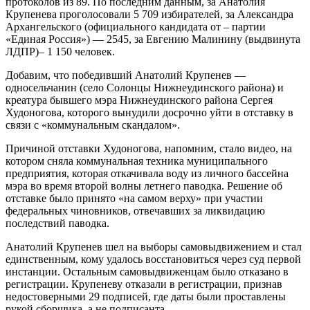
протоколов из 89. По последним данным, за Анатолия
Крупенева проголосовали 5 709 избирателей, за Александра
Архангельского (официального кандидата от – партии
«Единая Россия») — 2545, за Евгению Малинину (выдвинута
ЛДПР)– 1 150 человек.
Добавим, что победивший Анатолий Крупенев —
односельчанин (село Солонцы Нижнеудинского района) и
креатура бывшего мэра Нижнеудинского района Сергея
Худоногова, которого вынудили досрочно уйти в отставку в
связи с «коммунальным скандалом».
Причиной отставки Худоногова, напомним, стало видео, на
котором сняла коммунальная техника муниципального
предприятия, которая откачивала воду из личного бассейна
мэра во время второй волны летнего паводка. Решение об
отставке было принято «на самом верху» при участии
федеральных чиновников, отвечавших за ликвидацию
последствий паводка.
Анатолий Крупенев шел на выборы самовыдвижением и стал
единственным, кому удалось восстановиться через суд первой
инстанции. Остальным самовыдвиженцам было отказано в
регистрации. Крупеневу отказали в регистрации, признав
недостоверными 29 подписей, где даты были проставлены
рукой сборщика, а не подписанта.