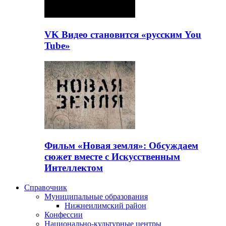
VK Видео становится «русским You
Tube»
Фильм «Новая земля»: Обсуждаем
сюжет вместе с Искусственным
Интеллектом
Справочник
Муниципальные образования
Нижнеилимский район
Конфессии
Национально-культурные центры