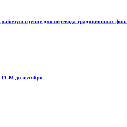
 рабочую группу для перевода традиционных фин
т ГСМ до октября