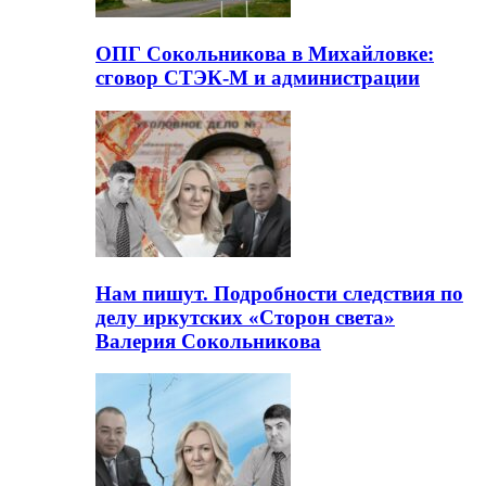
ОПГ Сокольникова в Михайловке:
сговор СТЭК-М и администрации
Нам пишут. Подробности следствия по
делу иркутских «Сторон света»
Валерия Сокольникова