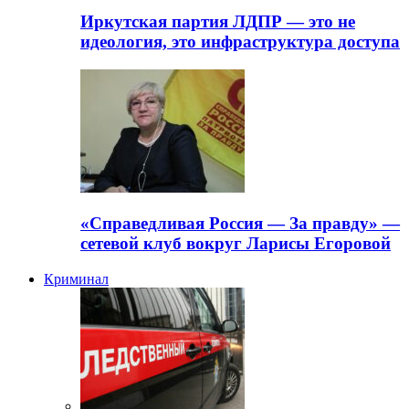
Иркутская партия ЛДПР — это не
идеология, это инфраструктура доступа
«Справедливая Россия — За правду» —
сетевой клуб вокруг Ларисы Егоровой
Криминал