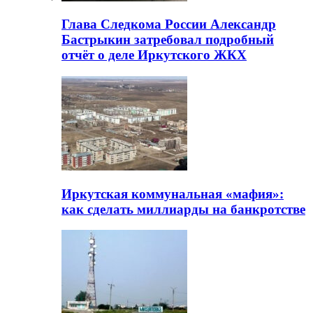
Глава Следкома России Александр
Бастрыкин затребовал подробный
отчёт о деле Иркутского ЖКХ
Иркутская коммунальная «мафия»:
как сделать миллиарды на банкротстве