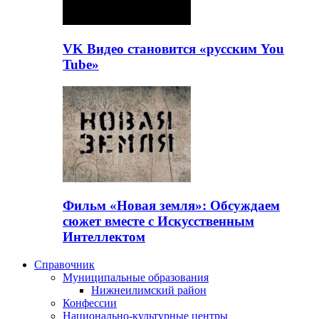
VK Видео становится «русским You
Tube»
Фильм «Новая земля»: Обсуждаем
сюжет вместе с Искусственным
Интеллектом
Справочник
Муниципальные образования
Нижнеилимский район
Конфессии
Национально-культурные центры