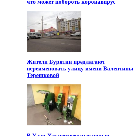
что может побороть коронавирус
Жители Бурятии предлагают
переименовать улицу имени Валентины
Терешковой
В Улан-Удэ неизвестные ночью