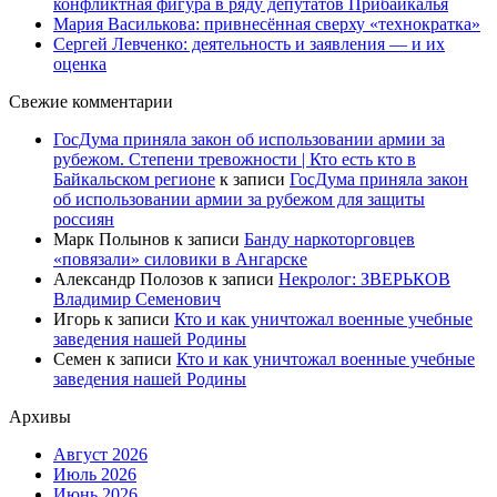
конфликтная фигура в ряду депутатов Прибайкалья
Мария Василькова: привнесённая сверху «технократка»
Сергей Левченко: деятельность и заявления — и их
оценка
Свежие комментарии
ГосДума приняла закон об использовании армии за
рубежом. Степени тревожности | Кто есть кто в
Байкальском регионе
к записи
ГосДума приняла закон
об использовании армии за рубежом для защиты
россиян
Марк Полынов
к записи
Банду наркоторговцев
«повязали» силовики в Ангарске
Александр Полозов
к записи
Некролог: ЗВЕРЬКОВ
Владимир Семенович
Игорь
к записи
Кто и как уничтожал военные учебные
заведения нашей Родины
Семен
к записи
Кто и как уничтожал военные учебные
заведения нашей Родины
Архивы
Август 2026
Июль 2026
Июнь 2026