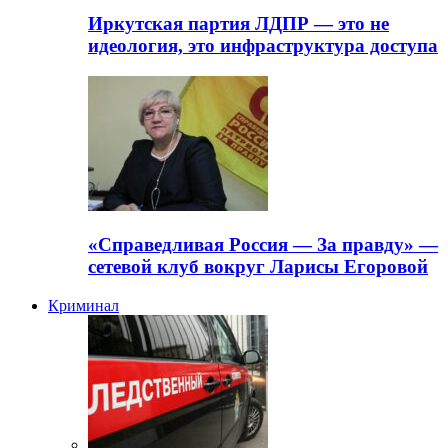
Иркутская партия ЛДПР — это не
идеология, это инфраструктура доступа
«Справедливая Россия — За правду» —
сетевой клуб вокруг Ларисы Егоровой
Криминал