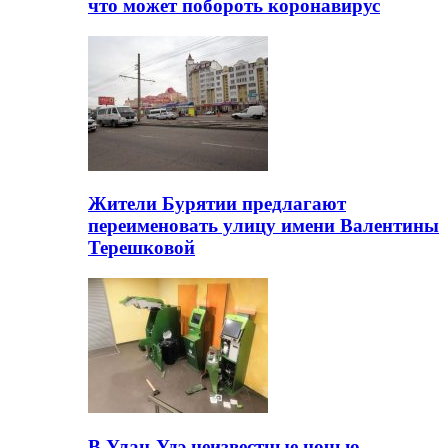
что может побороть коронавирус
Жители Бурятии предлагают
переименовать улицу имени Валентины
Терешковой
В Улан-Удэ неизвестные ночью