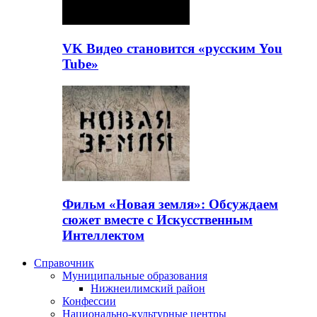
VK Видео становится «русским You
Tube»
Фильм «Новая земля»: Обсуждаем
сюжет вместе с Искусственным
Интеллектом
Справочник
Муниципальные образования
Нижнеилимский район
Конфессии
Национально-культурные центры