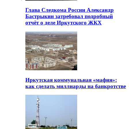
Глава Следкома России Александр
Бастрыкин затребовал подробный
отчёт о деле Иркутского ЖКХ
Иркутская коммунальная «мафия»:
как сделать миллиарды на банкротстве