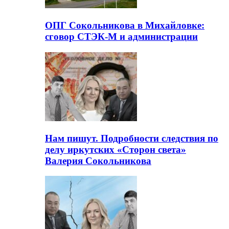
ОПГ Сокольникова в Михайловке:
сговор СТЭК-М и администрации
Нам пишут. Подробности следствия по
делу иркутских «Сторон света»
Валерия Сокольникова