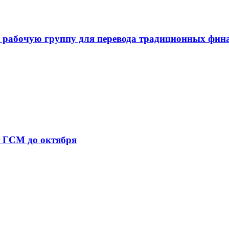
 рабочую группу для перевода традиционных фин
т ГСМ до октября