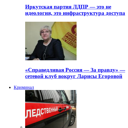
Иркутская партия ЛДПР — это не
идеология, это инфраструктура доступа
«Справедливая Россия — За правду» —
сетевой клуб вокруг Ларисы Егоровой
Криминал