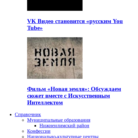
VK Видео становится «русским You
Tube»
Фильм «Новая земля»: Обсуждаем
сюжет вместе с Искусственным
Интеллектом
Справочник
Муниципальные образования
Нижнеилимский район
Конфессии
Национально-культурные центры