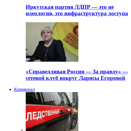
Иркутская партия ЛДПР — это не
идеология, это инфраструктура доступа
«Справедливая Россия — За правду» —
сетевой клуб вокруг Ларисы Егоровой
Криминал