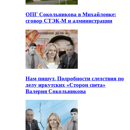
ОПГ Сокольникова в Михайловке:
сговор СТЭК-М и администрации
Нам пишут. Подробности следствия по
делу иркутских «Сторон света»
Валерия Сокольникова