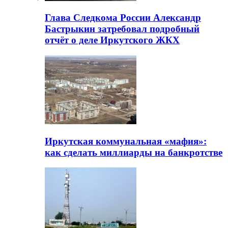
Глава Следкома России Александр
Бастрыкин затребовал подробный
отчёт о деле Иркутского ЖКХ
Иркутская коммунальная «мафия»:
как сделать миллиарды на банкротстве