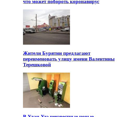
что может побороть коронавирус
Жители Бурятии предлагают
переименовать улицу имени Валентины
Терешковой
В Улан-Удэ неизвестные ночью