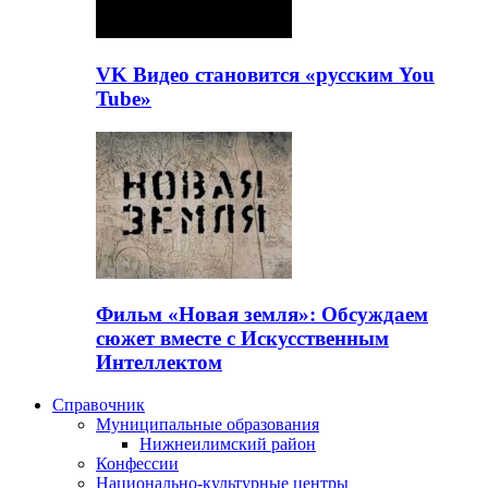
VK Видео становится «русским You
Tube»
Фильм «Новая земля»: Обсуждаем
сюжет вместе с Искусственным
Интеллектом
Справочник
Муниципальные образования
Нижнеилимский район
Конфессии
Национально-культурные центры