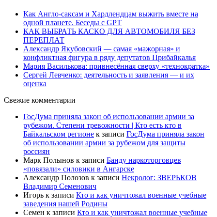
Как Англо-саксам и Хардлендцам выжить вместе на
одной планете. Беседы с GPT
КАК ВЫБРАТЬ КАСКО ДЛЯ АВТОМОБИЛЯ БЕЗ
ПЕРЕПЛАТ
Александр Якубовский — самая «мажорная» и
конфликтная фигура в ряду депутатов Прибайкалья
Мария Василькова: привнесённая сверху «технократка»
Сергей Левченко: деятельность и заявления — и их
оценка
Свежие комментарии
ГосДума приняла закон об использовании армии за
рубежом. Степени тревожности | Кто есть кто в
Байкальском регионе
к записи
ГосДума приняла закон
об использовании армии за рубежом для защиты
россиян
Марк Полынов
к записи
Банду наркоторговцев
«повязали» силовики в Ангарске
Александр Полозов
к записи
Некролог: ЗВЕРЬКОВ
Владимир Семенович
Игорь
к записи
Кто и как уничтожал военные учебные
заведения нашей Родины
Семен
к записи
Кто и как уничтожал военные учебные