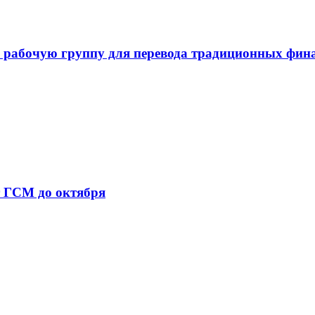
 рабочую группу для перевода традиционных фин
т ГСМ до октября