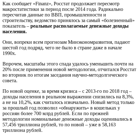
Как сообщает «Finanz», Росстат продолжает пересмотр
макростатистики за период после 2014 года. Радикально
пересчитав данные по ВВП, промышленности и
строительству, ведомство принялось за самый «болезненный»
показатель –
реальные располагаемые денежные доходы
населения.
Они, вопреки всем прогнозам Минэкономразвития, падают
шестой год подряд, чего не было в стране даже в начале
1990х.
Впрочем, масштабы этого спада удалось уменьшить почти на
20% после применения новой методологии, отчитался Росстат
во вторник по итогам заседания научно-методолгического
совета.
По новой оценке, за время кризиса – с 2013-го по 2018 год –
доходы населения в реальном выражении снизились на 8,3%,
а не на 10,2%, как считалось изначально. Новый метод только
за прошлый год позволил «обнаружить» в кошельках у
россиян более 700 млрд рублей. Если по прежней
методологии номинальные денежные доходы оценивались в
57,456 триллиона рублей, то по новой – уже в 58,163
триллиона рублей.