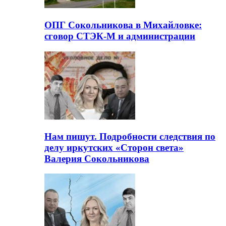
ОПГ Сокольникова в Михайловке:
сговор СТЭК-М и администрации
Нам пишут. Подробности следствия по
делу иркутских «Сторон света»
Валерия Сокольникова