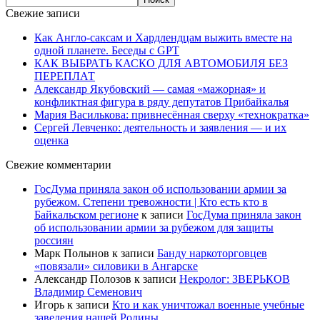
Свежие записи
Как Англо-саксам и Хардлендцам выжить вместе на
одной планете. Беседы с GPT
КАК ВЫБРАТЬ КАСКО ДЛЯ АВТОМОБИЛЯ БЕЗ
ПЕРЕПЛАТ
Александр Якубовский — самая «мажорная» и
конфликтная фигура в ряду депутатов Прибайкалья
Мария Василькова: привнесённая сверху «технократка»
Сергей Левченко: деятельность и заявления — и их
оценка
Свежие комментарии
ГосДума приняла закон об использовании армии за
рубежом. Степени тревожности | Кто есть кто в
Байкальском регионе
к записи
ГосДума приняла закон
об использовании армии за рубежом для защиты
россиян
Марк Полынов
к записи
Банду наркоторговцев
«повязали» силовики в Ангарске
Александр Полозов
к записи
Некролог: ЗВЕРЬКОВ
Владимир Семенович
Игорь
к записи
Кто и как уничтожал военные учебные
заведения нашей Родины