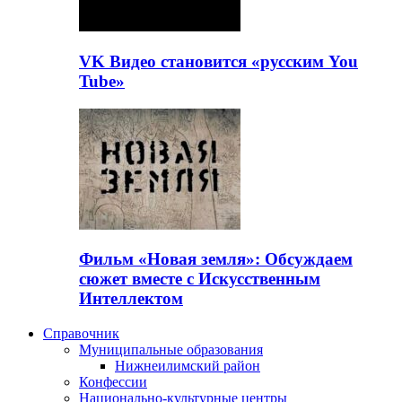
VK Видео становится «русским You
Tube»
Фильм «Новая земля»: Обсуждаем
сюжет вместе с Искусственным
Интеллектом
Справочник
Муниципальные образования
Нижнеилимский район
Конфессии
Национально-культурные центры