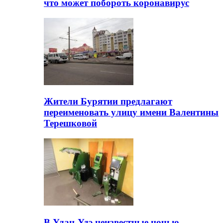
что может побороть коронавирус
Жители Бурятии предлагают
переименовать улицу имени Валентины
Терешковой
В Улан-Удэ неизвестные ночью