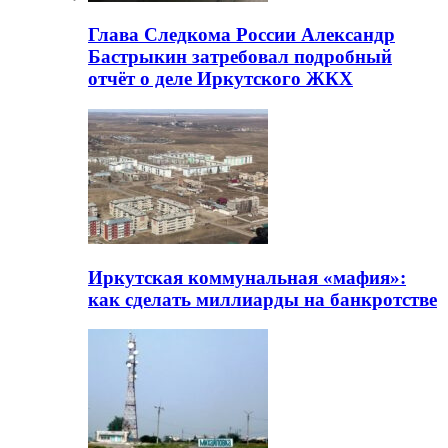
Глава Следкома России Александр
Бастрыкин затребовал подробный
отчёт о деле Иркутского ЖКХ
Иркутская коммунальная «мафия»:
как сделать миллиарды на банкротстве