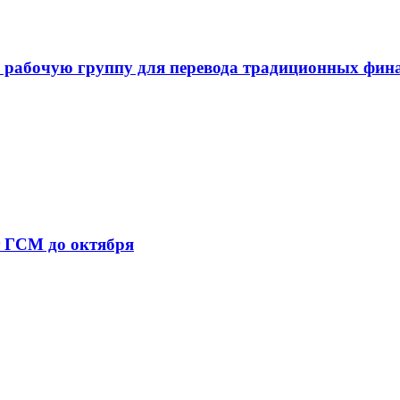
 рабочую группу для перевода традиционных фин
т ГСМ до октября