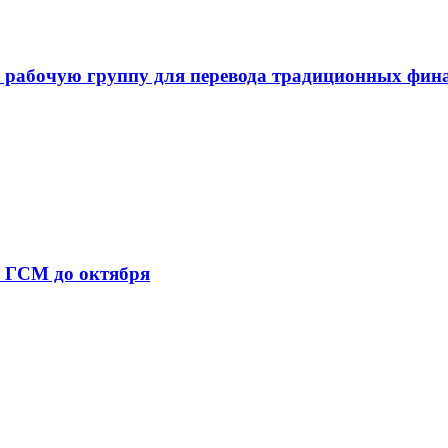
 рабочую группу для перевода традиционных фин
т ГСМ до октября