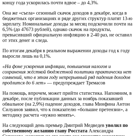
концу года ускорилась почти вдвое – до 4,3%.
Она же «съела» сезонный скачок доходов в декабре, когда в
бюджетных организациях и ряде других структур платят 13-ю
зарплату. Номинальные доходы за месяц подскочили почти на
6,5% (до 47673 рублей), однако скачок на продукты,
превысивший официальную инфляцию в 2-40 раз, не оставил
от этих денег и следа.
По итогам декабря в реальном выражении доходы год к году
выросли лишь на 0,1%.
«На фоне ускорения инфляции, повышения налогов и
сохранения жёсткой бюджетной политики практически нет
сомнений, что в этом году непрерывный ряд падения доходов
продлится до 6 лет»
— предупреждает Тремасов
На помощь, впрочем, может прийти статистика. Напомним, в
декабре, после публикации данных за ноябрь показавшей
обвальное (на 2,9%) падение доходов, глава Минфина Антон
Силуанов заявил, что к показателю «большие претензии», а
методику расчета «нужно менять».
На следующий день премьер Дмитрий Медведев
уволил по
собственному желанию главу Росстата
Александра