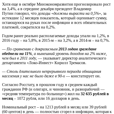
Хотя еще в октябре Минэкономразвития прогнозировало рост
на 3,4%, а в середине декабря президент Владимир
Путин говорил, что доходы «
должны вырасти на 0,5%
», за
истекшие 12 месяцев показатель, который оценивает сумму,
остающуюся на руках после инфляции и всех обязательных
платежей, сократился на 0,2%.
Годом ранее реально располагаемые доходы упали на 1,2%, в
2016 году – на 5,8%, в 2015-м – на 3,2%, а в 2014-м – на 0,7%.
— По сравнению с докризисным
2013 годом граждане
обеднели на 11%
, а нынешний уровень доходов на 2% ниже,
чем был в 2011 году,
— указывает директор аналитического
департамента «Локо-Инвест» Кирилл Тремасов.
— Столь длительного непрерывного периода обнищания
населения у нас не было даже в 90-х
— констатирует он.
Согласно Росстату, в прошлом году в среднем каждый
гражданин РФ (и олигарх, и чиновник, и разнорабочий —
«средняя температура по больнице») жил на
32 635 рублей в
месяц
– 1072 рубля, или 16 долларов в день.
Номинальный рост – на 1213 рублей в месяц или 39 рублей
(60 центов) в день — полностью сгорел в инфляции, которая к