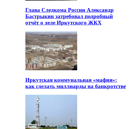
Глава Следкома России Александр
Бастрыкин затребовал подробный
отчёт о деле Иркутского ЖКХ
Иркутская коммунальная «мафия»:
как сделать миллиарды на банкротстве