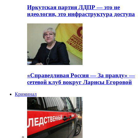
Иркутская партия ЛДПР — это не
идеология, это инфраструктура доступа
«Справедливая Россия — За правду» —
сетевой клуб вокруг Ларисы Егоровой
Криминал