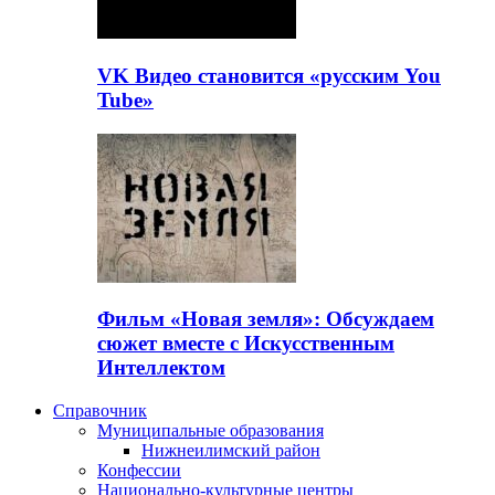
VK Видео становится «русским You
Tube»
Фильм «Новая земля»: Обсуждаем
сюжет вместе с Искусственным
Интеллектом
Справочник
Муниципальные образования
Нижнеилимский район
Конфессии
Национально-культурные центры