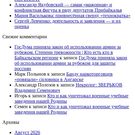
Александр Якубовский — самая «мажорная» и
конфликтная фигура в ряду депутатов Прибайкалья
Мария Василькова: привнесённая сверху «технократка»
Сергей Левченко: деятельность и заявления — и их
оценка
Свежие комментарии
ГосДума приняла закон об использовании армии за
рубежом. Степени тревожности | Кто есть кто в
Байкальском регионе
к записи
ГосДума приняла закон
об использовании армии за рубежом для защиты
россиян
Марк Полынов
к записи
Банду наркоторговцев
«повязали» силовики в Ангарске
Александр Полозов
к записи
Некролог: ЗВЕРЬКОВ
Владимир Семенович
Игорь
к записи
Кто и как уничтожал военные учебные
заведения нашей Родины
Семен
к записи
Кто и как уничтожал военные учебные
заведения нашей Родины
Архивы
Август 2026