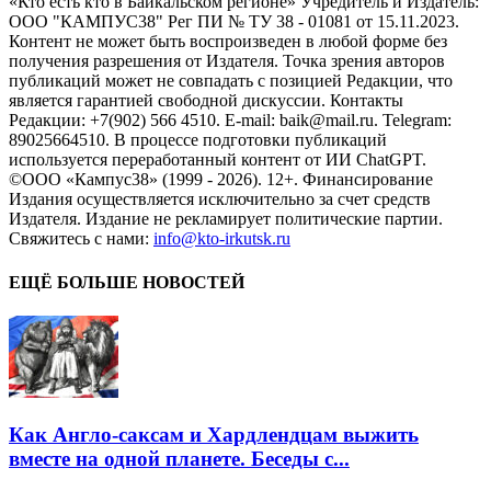
«Кто есть кто в Байкальском регионе» Учредитель и Издатель:
ООО "КАМПУС38" Рег ПИ № ТУ 38 - 01081 от 15.11.2023.
Контент не может быть воспроизведен в любой форме без
получения разрешения от Издателя. Точка зрения авторов
публикаций может не совпадать с позицией Редакции, что
является гарантией свободной дискуссии. Контакты
Редакции: +7(902) 566 4510. E-mail: baik@mail.ru. Telegram:
89025664510. В процессе подготовки публикаций
используется переработанный контент от ИИ ChatGPT.
©ООО «Кампус38» (1999 - 2026). 12+. Финансирование
Издания осуществляется исключительно за счет средств
Издателя. Издание не рекламирует политические партии.
Свяжитесь с нами:
info@kto-irkutsk.ru
ЕЩЁ БОЛЬШЕ НОВОСТЕЙ
Как Англо-саксам и Хардлендцам выжить
вместе на одной планете. Беседы с...