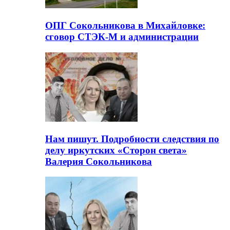
ОПГ Сокольникова в Михайловке:
сговор СТЭК-М и администрации
Нам пишут. Подробности следствия по
делу иркутских «Сторон света»
Валерия Сокольникова