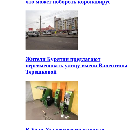
что может побороть коронавирус
Жители Бурятии предлагают
переименовать улицу имени Валентины
Терешковой
В Улан-Удэ неизвестные ночью