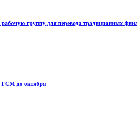
 рабочую группу для перевода традиционных фин
т ГСМ до октября