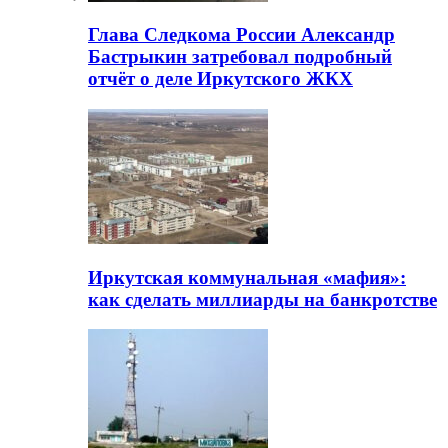
Глава Следкома России Александр
Бастрыкин затребовал подробный
отчёт о деле Иркутского ЖКХ
Иркутская коммунальная «мафия»:
как сделать миллиарды на банкротстве