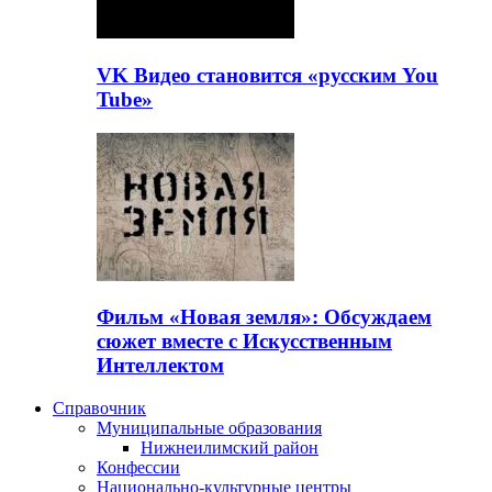
VK Видео становится «русским You
Tube»
Фильм «Новая земля»: Обсуждаем
сюжет вместе с Искусственным
Интеллектом
Справочник
Муниципальные образования
Нижнеилимский район
Конфессии
Национально-культурные центры