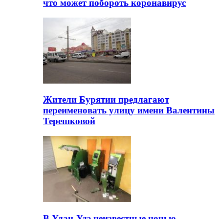
что может побороть коронавирус
Жители Бурятии предлагают
переименовать улицу имени Валентины
Терешковой
В Улан-Удэ неизвестные ночью