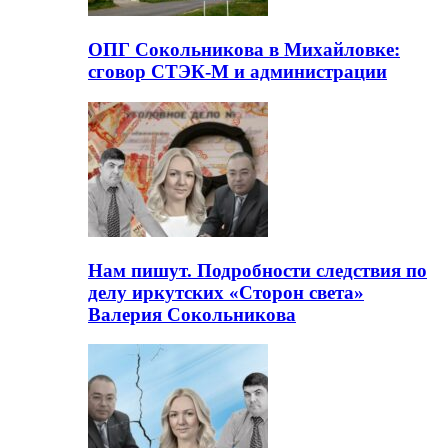
ОПГ Сокольникова в Михайловке:
сговор СТЭК-М и администрации
Нам пишут. Подробности следствия по
делу иркутских «Сторон света»
Валерия Сокольникова