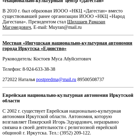
«Национально-культурный центр «Дагестан»
В 2010 г. был образован ИООО «НКЦ «Дагестан» вместо
существовавшей ранее организации ИООО «НКЦ «Народ
Дагестана». Президентом стал
Шихшаев Рамазан
Магомедович
, E-mail: Muyran@mail.ru
Местная «Ингушская национально-культурная автономия
города Иркутска «Единство»
Руководитель: Костоев Муса Абуйситович
Телефон: 8-924-633-38-38
272022 Наталья
postpredma@mail.ru
89500508737
Еврейская национально-культурная автономия Иркутской
области
С 2002 г. существует Еврейская национально-культурная
автономия Иркутской области. Автономия, которую
возглавляет Пикерский Игорь Эдуардович, неразрывно
связана в своей деятельности с религиозной еврейской
общиной г. Иркутска. Тел.: (3952) 209-122.