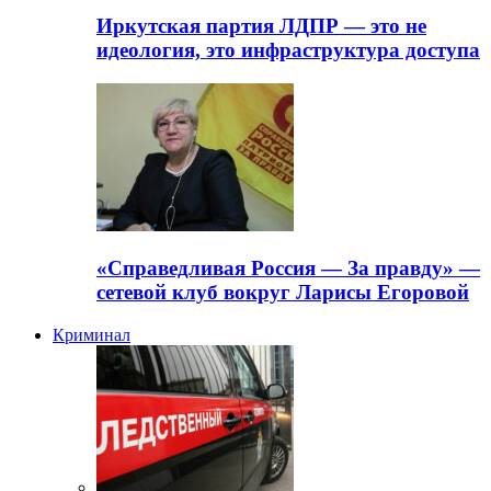
Иркутская партия ЛДПР — это не
идеология, это инфраструктура доступа
«Справедливая Россия — За правду» —
сетевой клуб вокруг Ларисы Егоровой
Криминал