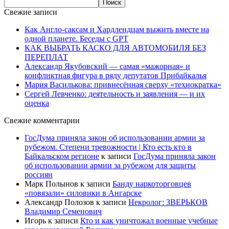
Свежие записи
Как Англо-саксам и Хардлендцам выжить вместе на
одной планете. Беседы с GPT
КАК ВЫБРАТЬ КАСКО ДЛЯ АВТОМОБИЛЯ БЕЗ
ПЕРЕПЛАТ
Александр Якубовский — самая «мажорная» и
конфликтная фигура в ряду депутатов Прибайкалья
Мария Василькова: привнесённая сверху «технократка»
Сергей Левченко: деятельность и заявления — и их
оценка
Свежие комментарии
ГосДума приняла закон об использовании армии за
рубежом. Степени тревожности | Кто есть кто в
Байкальском регионе
к записи
ГосДума приняла закон
об использовании армии за рубежом для защиты
россиян
Марк Полынов
к записи
Банду наркоторговцев
«повязали» силовики в Ангарске
Александр Полозов
к записи
Некролог: ЗВЕРЬКОВ
Владимир Семенович
Игорь
к записи
Кто и как уничтожал военные учебные