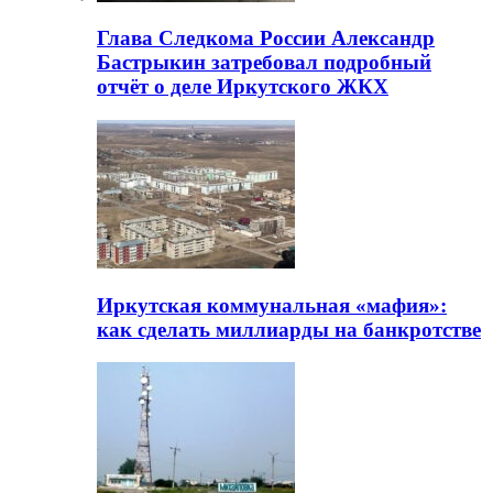
Глава Следкома России Александр
Бастрыкин затребовал подробный
отчёт о деле Иркутского ЖКХ
Иркутская коммунальная «мафия»:
как сделать миллиарды на банкротстве