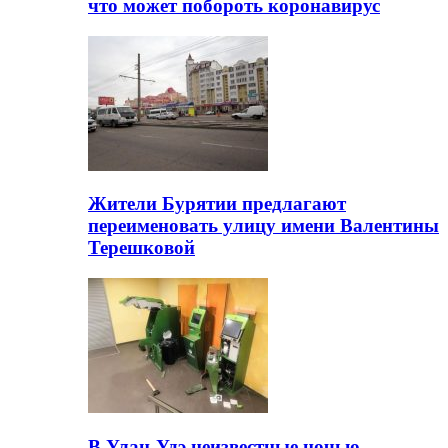
что может побороть коронавирус
Жители Бурятии предлагают
переименовать улицу имени Валентины
Терешковой
В Улан-Удэ неизвестные ночью