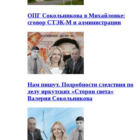
ОПГ Сокольникова в Михайловке:
сговор СТЭК-М и администрации
Нам пишут. Подробности следствия по
делу иркутских «Сторон света»
Валерия Сокольникова