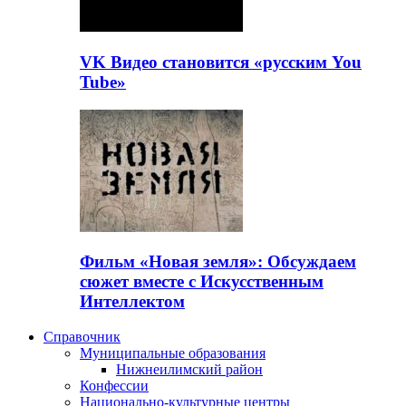
VK Видео становится «русским You
Tube»
Фильм «Новая земля»: Обсуждаем
сюжет вместе с Искусственным
Интеллектом
Справочник
Муниципальные образования
Нижнеилимский район
Конфессии
Национально-культурные центры