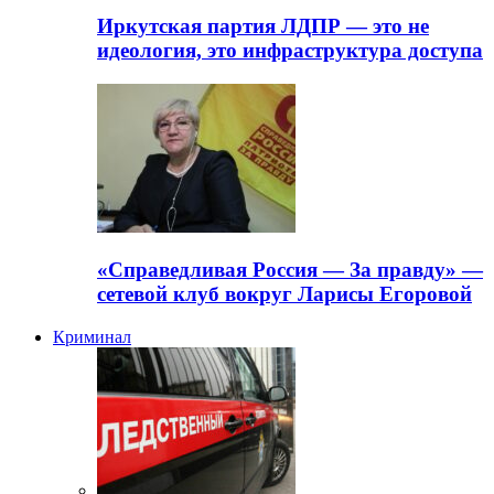
Иркутская партия ЛДПР — это не
идеология, это инфраструктура доступа
«Справедливая Россия — За правду» —
сетевой клуб вокруг Ларисы Егоровой
Криминал