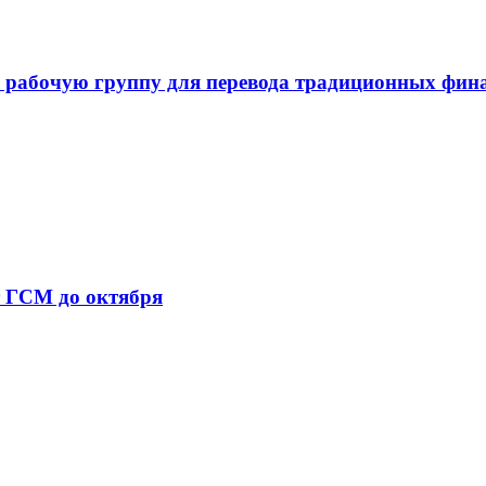
 рабочую группу для перевода традиционных фин
т ГСМ до октября