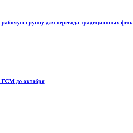
 рабочую группу для перевода традиционных фин
т ГСМ до октября