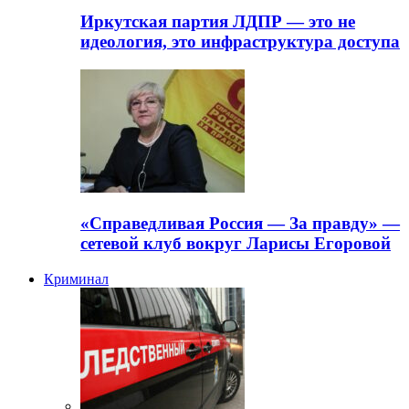
Иркутская партия ЛДПР — это не
идеология, это инфраструктура доступа
«Справедливая Россия — За правду» —
сетевой клуб вокруг Ларисы Егоровой
Криминал