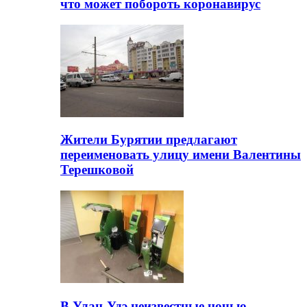
что может побороть коронавирус
Жители Бурятии предлагают
переименовать улицу имени Валентины
Терешковой
В Улан-Удэ неизвестные ночью