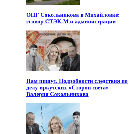
ОПГ Сокольникова в Михайловке:
сговор СТЭК-М и администрации
Нам пишут. Подробности следствия по
делу иркутских «Сторон света»
Валерия Сокольникова