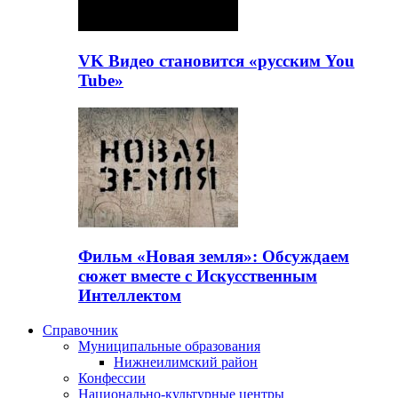
VK Видео становится «русским You
Tube»
Фильм «Новая земля»: Обсуждаем
сюжет вместе с Искусственным
Интеллектом
Справочник
Муниципальные образования
Нижнеилимский район
Конфессии
Национально-культурные центры