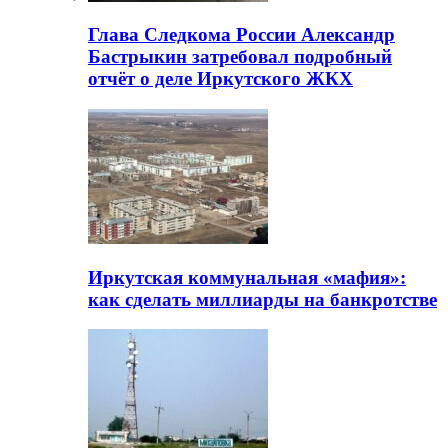
Глава Следкома России Александр
Бастрыкин затребовал подробный
отчёт о деле Иркутского ЖКХ
Иркутская коммунальная «мафия»:
как сделать миллиарды на банкротстве