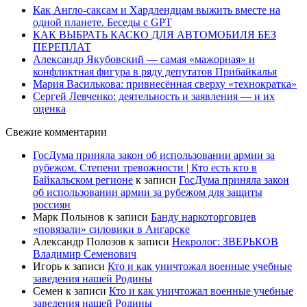
Как Англо-саксам и Хардлендцам выжить вместе на
одной планете. Беседы с GPT
КАК ВЫБРАТЬ КАСКО ДЛЯ АВТОМОБИЛЯ БЕЗ
ПЕРЕПЛАТ
Александр Якубовский — самая «мажорная» и
конфликтная фигура в ряду депутатов Прибайкалья
Мария Василькова: привнесённая сверху «технократка»
Сергей Левченко: деятельность и заявления — и их
оценка
Свежие комментарии
ГосДума приняла закон об использовании армии за
рубежом. Степени тревожности | Кто есть кто в
Байкальском регионе
к записи
ГосДума приняла закон
об использовании армии за рубежом для защиты
россиян
Марк Полынов
к записи
Банду наркоторговцев
«повязали» силовики в Ангарске
Александр Полозов
к записи
Некролог: ЗВЕРЬКОВ
Владимир Семенович
Игорь
к записи
Кто и как уничтожал военные учебные
заведения нашей Родины
Семен
к записи
Кто и как уничтожал военные учебные
заведения нашей Родины