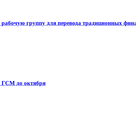
 рабочую группу для перевода традиционных фин
т ГСМ до октября