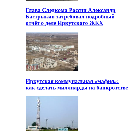
Глава Следкома России Александр
Бастрыкин затребовал подробный
отчёт о деле Иркутского ЖКХ
Иркутская коммунальная «мафия»:
как сделать миллиарды на банкротстве