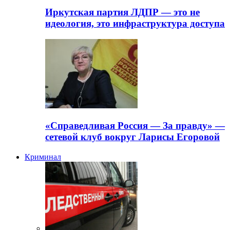
Иркутская партия ЛДПР — это не
идеология, это инфраструктура доступа
«Справедливая Россия — За правду» —
сетевой клуб вокруг Ларисы Егоровой
Криминал