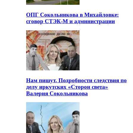
ОПГ Сокольникова в Михайловке:
сговор СТЭК-М и администрации
Нам пишут. Подробности следствия по
делу иркутских «Сторон света»
Валерия Сокольникова