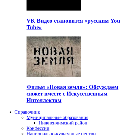
VK Видео становится «русским You
Tube»
Фильм «Новая земля»: Обсуждаем
сюжет вместе с Искусственным
Интеллектом
Справочник
Муниципальные образования
Нижнеилимский район
Конфессии
Национально-культурные центры