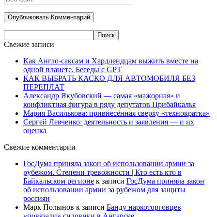
Свежие записи
Как Англо-саксам и Хардлендцам выжить вместе на
одной планете. Беседы с GPT
КАК ВЫБРАТЬ КАСКО ДЛЯ АВТОМОБИЛЯ БЕЗ
ПЕРЕПЛАТ
Александр Якубовский — самая «мажорная» и
конфликтная фигура в ряду депутатов Прибайкалья
Мария Василькова: привнесённая сверху «технократка»
Сергей Левченко: деятельность и заявления — и их
оценка
Свежие комментарии
ГосДума приняла закон об использовании армии за
рубежом. Степени тревожности | Кто есть кто в
Байкальском регионе
к записи
ГосДума приняла закон
об использовании армии за рубежом для защиты
россиян
Марк Полынов
к записи
Банду наркоторговцев
«повязали» силовики в Ангарске