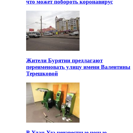
что может побороть коронавирус
Жители Бурятии предлагают
переименовать улицу имени Валентины
Терешковой
В Улан-Удэ неизвестные ночью