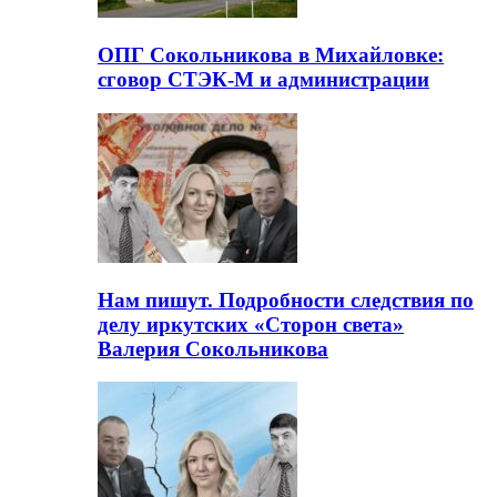
ОПГ Сокольникова в Михайловке:
сговор СТЭК-М и администрации
Нам пишут. Подробности следствия по
делу иркутских «Сторон света»
Валерия Сокольникова