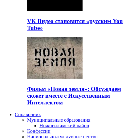
VK Видео становится «русским You
Tube»
Фильм «Новая земля»: Обсуждаем
сюжет вместе с Искусственным
Интеллектом
Справочник
Муниципальные образования
Нижнеилимский район
Конфессии
Национально-культурные центры