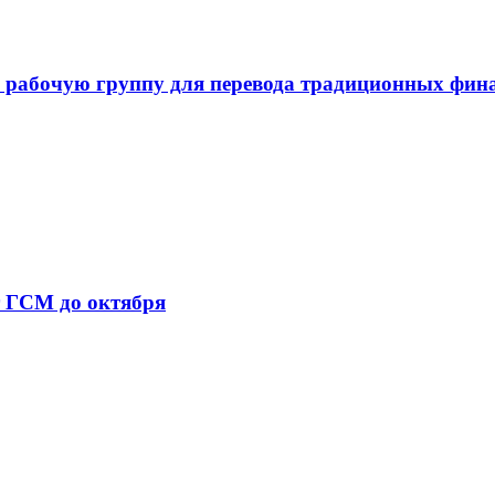
 рабочую группу для перевода традиционных фин
т ГСМ до октября