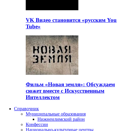
VK Видео становится «русским You
Tube»
Фильм «Новая земля»: Обсуждаем
сюжет вместе с Искусственным
Интеллектом
Справочник
Муниципальные образования
Нижнеилимский район
Конфессии
Национально-культурные центры