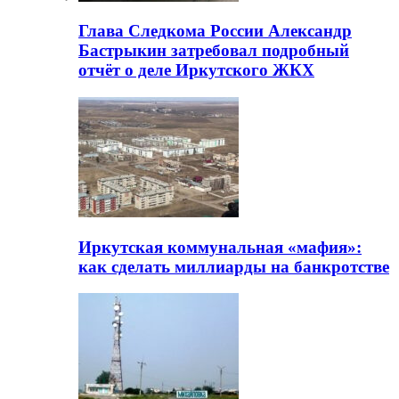
Глава Следкома России Александр
Бастрыкин затребовал подробный
отчёт о деле Иркутского ЖКХ
Иркутская коммунальная «мафия»:
как сделать миллиарды на банкротстве