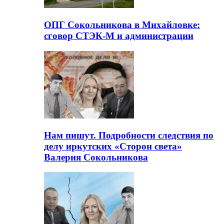
ОПГ Сокольникова в Михайловке:
сговор СТЭК-М и администрации
Нам пишут. Подробности следствия по
делу иркутских «Сторон света»
Валерия Сокольникова