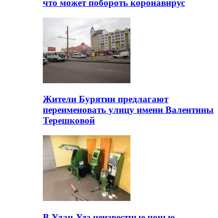
что может побороть коронавирус
Жители Бурятии предлагают
переименовать улицу имени Валентины
Терешковой
В Улан-Удэ неизвестные ночью