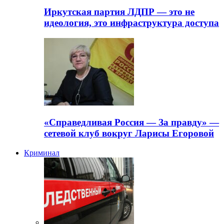
Иркутская партия ЛДПР — это не
идеология, это инфраструктура доступа
«Справедливая Россия — За правду» —
сетевой клуб вокруг Ларисы Егоровой
Криминал