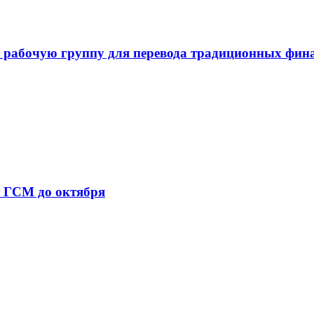
 рабочую группу для перевода традиционных фин
т ГСМ до октября