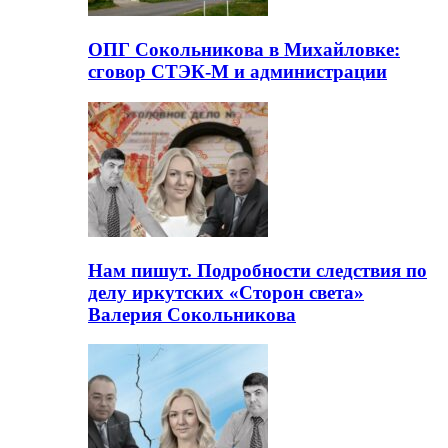
ОПГ Сокольникова в Михайловке:
сговор СТЭК-М и администрации
Нам пишут. Подробности следствия по
делу иркутских «Сторон света»
Валерия Сокольникова