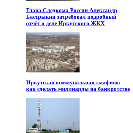
Глава Следкома России Александр
Бастрыкин затребовал подробный
отчёт о деле Иркутского ЖКХ
Иркутская коммунальная «мафия»:
как сделать миллиарды на банкротстве