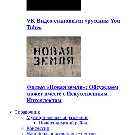
VK Видео становится «русским You
Tube»
Фильм «Новая земля»: Обсуждаем
сюжет вместе с Искусственным
Интеллектом
Справочник
Муниципальные образования
Нижнеилимский район
Конфессии
Национально-культурные центры