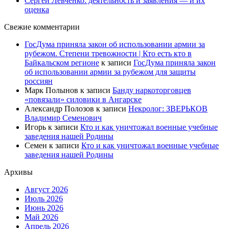
Сергей Левченко: деятельность и заявления — и их
оценка
Свежие комментарии
ГосДума приняла закон об использовании армии за
рубежом. Степени тревожности | Кто есть кто в
Байкальском регионе
к записи
ГосДума приняла закон
об использовании армии за рубежом для защиты
россиян
Марк Полынов
к записи
Банду наркоторговцев
«повязали» силовики в Ангарске
Александр Полозов
к записи
Некролог: ЗВЕРЬКОВ
Владимир Семенович
Игорь
к записи
Кто и как уничтожал военные учебные
заведения нашей Родины
Семен
к записи
Кто и как уничтожал военные учебные
заведения нашей Родины
Архивы
Август 2026
Июль 2026
Июнь 2026
Май 2026
Апрель 2026