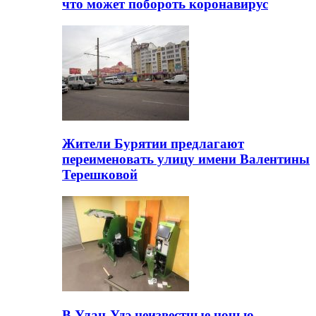
что может побороть коронавирус
Жители Бурятии предлагают
переименовать улицу имени Валентины
Терешковой
В Улан-Удэ неизвестные ночью