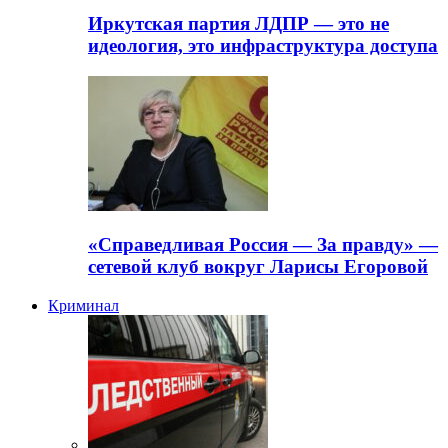
Иркутская партия ЛДПР — это не
идеология, это инфраструктура доступа
«Справедливая Россия — За правду» —
сетевой клуб вокруг Ларисы Егоровой
Криминал