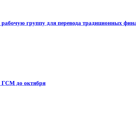
 рабочую группу для перевода традиционных фин
т ГСМ до октября