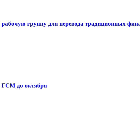
 рабочую группу для перевода традиционных фин
т ГСМ до октября