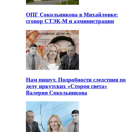
ОПГ Сокольникова в Михайловке:
сговор СТЭК-М и администрации
Нам пишут. Подробности следствия по
делу иркутских «Сторон света»
Валерия Сокольникова