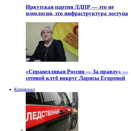
Иркутская партия ЛДПР — это не
идеология, это инфраструктура доступа
«Справедливая Россия — За правду» —
сетевой клуб вокруг Ларисы Егоровой
Криминал