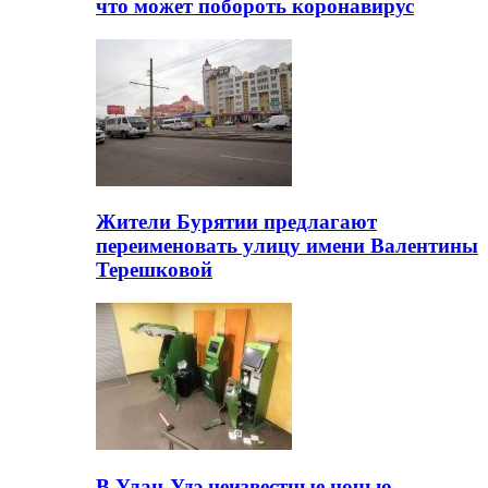
что может побороть коронавирус
Жители Бурятии предлагают
переименовать улицу имени Валентины
Терешковой
В Улан-Удэ неизвестные ночью