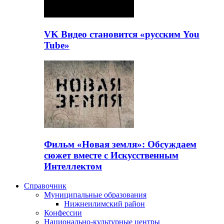
VK Видео становится «русским You
Tube»
Фильм «Новая земля»: Обсуждаем
сюжет вместе с Искусственным
Интеллектом
Справочник
Муниципальные образования
Нижнеилимский район
Конфессии
Национально-культурные центры