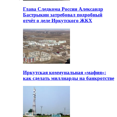
Глава Следкома России Александр
Бастрыкин затребовал подробный
отчёт о деле Иркутского ЖКХ
Иркутская коммунальная «мафия»:
как сделать миллиарды на банкротстве