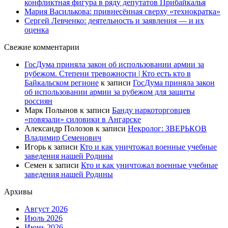
конфликтная фигура в ряду депутатов Прибайкалья
Мария Василькова: привнесённая сверху «технократка»
Сергей Левченко: деятельность и заявления — и их
оценка
Свежие комментарии
ГосДума приняла закон об использовании армии за
рубежом. Степени тревожности | Кто есть кто в
Байкальском регионе
к записи
ГосДума приняла закон
об использовании армии за рубежом для защиты
россиян
Марк Полынов
к записи
Банду наркоторговцев
«повязали» силовики в Ангарске
Александр Полозов
к записи
Некролог: ЗВЕРЬКОВ
Владимир Семенович
Игорь
к записи
Кто и как уничтожал военные учебные
заведения нашей Родины
Семен
к записи
Кто и как уничтожал военные учебные
заведения нашей Родины
Архивы
Август 2026
Июль 2026
Июнь 2026