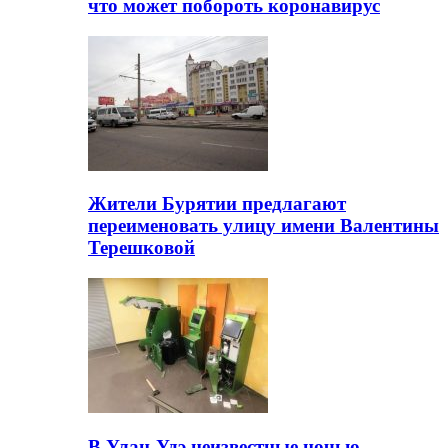
что может побороть коронавирус
Жители Бурятии предлагают
переименовать улицу имени Валентины
Терешковой
В Улан-Удэ неизвестные ночью