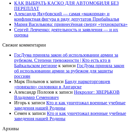
КАК ВЫБРАТЬ КАСКО ДЛЯ АВТОМОБИЛЯ БЕЗ
ПЕРЕПЛАТ
Александр Якубовский — самая «мажорная» и
конфликтная фигура в ряду депутатов Прибайкалья
Мария Василькова: привнесённая сверху «технократка»
Сергей Левченко: деятельность и заявления — и их
оценка
Свежие комментарии
ГосДума приняла закон об использовании армии за
рубежом. Степени тревожности | Кто есть кто в
Байкальском регионе
к записи
ГосДума приняла закон
об использовании армии за рубежом для защиты
россиян
Марк Полынов
к записи
Банду наркоторговцев
«повязали» силовики в Ангарске
Александр Полозов
к записи
Некролог: ЗВЕРЬКОВ
Владимир Семенович
Игорь
к записи
Кто и как уничтожал военные учебные
заведения нашей Родины
Семен
к записи
Кто и как уничтожал военные учебные
заведения нашей Родины
Архивы