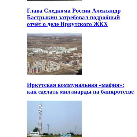
Глава Следкома России Александр
Бастрыкин затребовал подробный
отчёт о деле Иркутского ЖКХ
Иркутская коммунальная «мафия»:
как сделать миллиарды на банкротстве