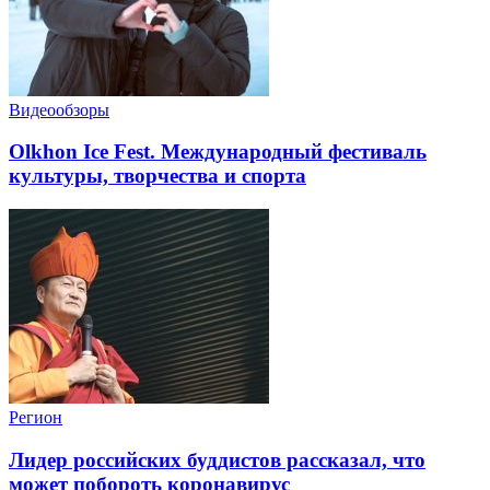
Видеообзоры
Olkhon Ice Fest. Международный фестиваль
культуры, творчества и спорта
Регион
Лидер российских буддистов рассказал, что
может побороть коронавирус