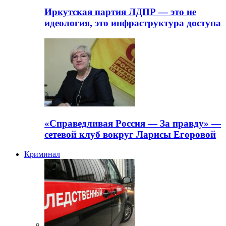
Иркутская партия ЛДПР — это не
идеология, это инфраструктура доступа
«Справедливая Россия — За правду» —
сетевой клуб вокруг Ларисы Егоровой
Криминал