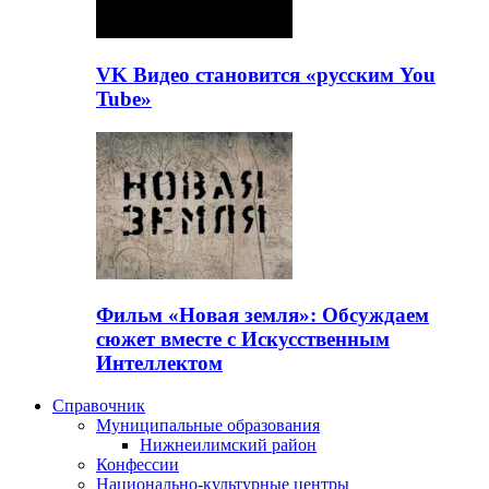
VK Видео становится «русским You
Tube»
Фильм «Новая земля»: Обсуждаем
сюжет вместе с Искусственным
Интеллектом
Справочник
Муниципальные образования
Нижнеилимский район
Конфессии
Национально-культурные центры