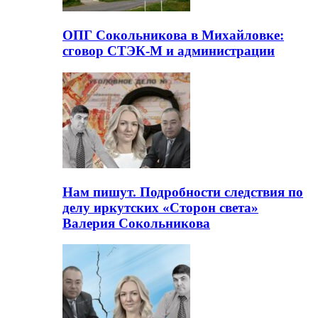
ОПГ Сокольникова в Михайловке:
сговор СТЭК-М и администрации
Нам пишут. Подробности следствия по
делу иркутских «Сторон света»
Валерия Сокольникова