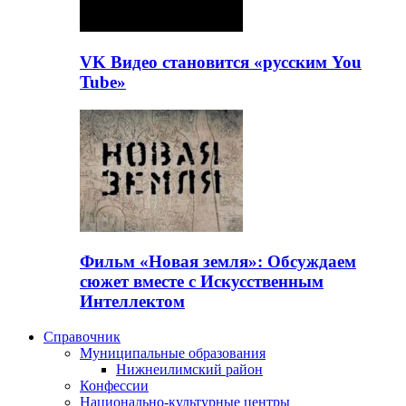
VK Видео становится «русским You
Tube»
Фильм «Новая земля»: Обсуждаем
сюжет вместе с Искусственным
Интеллектом
Справочник
Муниципальные образования
Нижнеилимский район
Конфессии
Национально-культурные центры