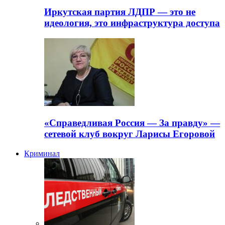
Иркутская партия ЛДПР — это не
идеология, это инфраструктура доступа
«Справедливая Россия — За правду» —
сетевой клуб вокруг Ларисы Егоровой
Криминал