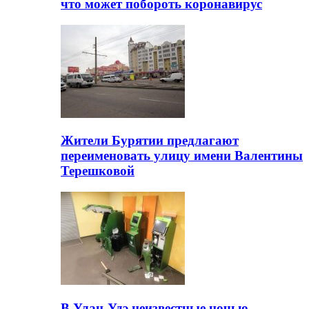
что может побороть коронавирус
Жители Бурятии предлагают
переименовать улицу имени Валентины
Терешковой
В Улан-Удэ неизвестные ночью