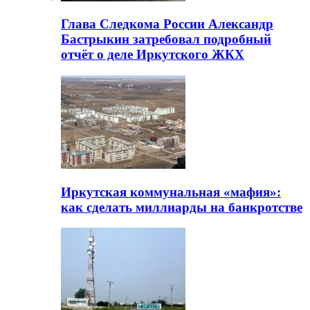
Глава Следкома России Александр
Бастрыкин затребовал подробный
отчёт о деле Иркутского ЖКХ
Иркутская коммунальная «мафия»:
как сделать миллиарды на банкротстве