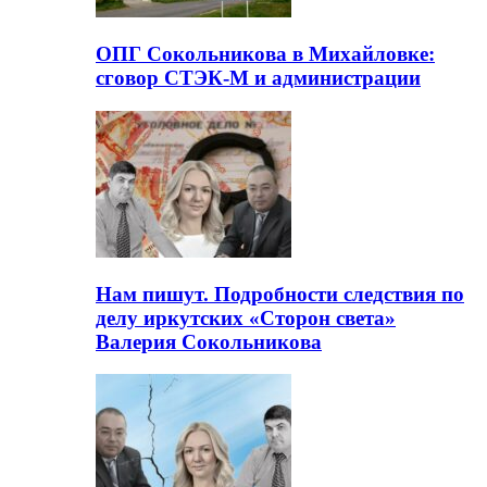
ОПГ Сокольникова в Михайловке:
сговор СТЭК-М и администрации
Нам пишут. Подробности следствия по
делу иркутских «Сторон света»
Валерия Сокольникова