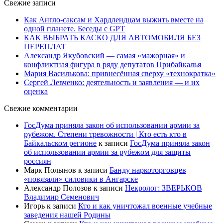
Свежие записи
Как Англо-саксам и Хардлендцам выжить вместе на
одной планете. Беседы с GPT
КАК ВЫБРАТЬ КАСКО ДЛЯ АВТОМОБИЛЯ БЕЗ
ПЕРЕПЛАТ
Александр Якубовский — самая «мажорная» и
конфликтная фигура в ряду депутатов Прибайкалья
Мария Василькова: привнесённая сверху «технократка»
Сергей Левченко: деятельность и заявления — и их
оценка
Свежие комментарии
ГосДума приняла закон об использовании армии за
рубежом. Степени тревожности | Кто есть кто в
Байкальском регионе
к записи
ГосДума приняла закон
об использовании армии за рубежом для защиты
россиян
Марк Полынов
к записи
Банду наркоторговцев
«повязали» силовики в Ангарске
Александр Полозов
к записи
Некролог: ЗВЕРЬКОВ
Владимир Семенович
Игорь
к записи
Кто и как уничтожал военные учебные
заведения нашей Родины