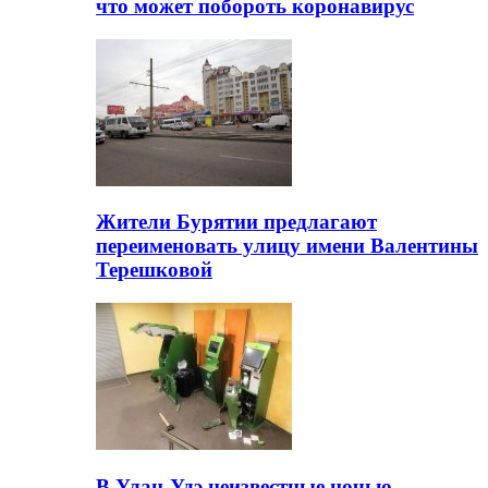
что может побороть коронавирус
Жители Бурятии предлагают
переименовать улицу имени Валентины
Терешковой
В Улан-Удэ неизвестные ночью