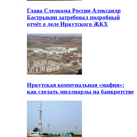
Глава Следкома России Александр
Бастрыкин затребовал подробный
отчёт о деле Иркутского ЖКХ
Иркутская коммунальная «мафия»:
как сделать миллиарды на банкротстве