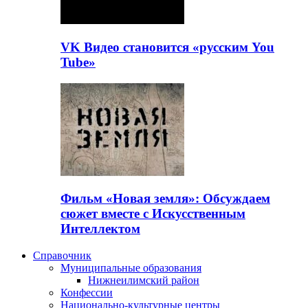
VK Видео становится «русским You
Tube»
Фильм «Новая земля»: Обсуждаем
сюжет вместе с Искусственным
Интеллектом
Справочник
Муниципальные образования
Нижнеилимский район
Конфессии
Национально-культурные центры