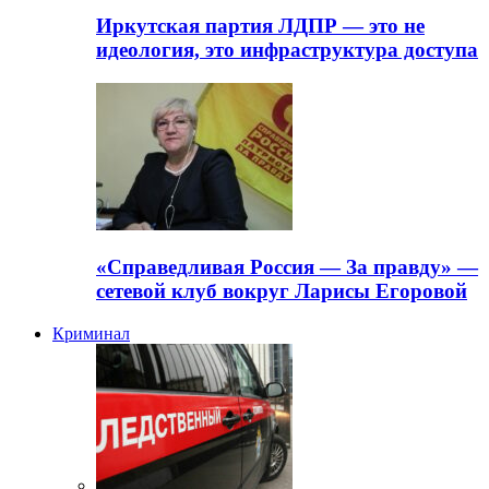
Иркутская партия ЛДПР — это не
идеология, это инфраструктура доступа
«Справедливая Россия — За правду» —
сетевой клуб вокруг Ларисы Егоровой
Криминал