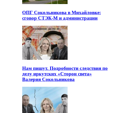
ОПГ Сокольникова в Михайловке:
сговор СТЭК-М и администрации
Нам пишут. Подробности следствия по
делу иркутских «Сторон света»
Валерия Сокольникова