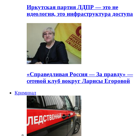
Иркутская партия ЛДПР — это не
идеология, это инфраструктура доступа
«Справедливая Россия — За правду» —
сетевой клуб вокруг Ларисы Егоровой
Криминал