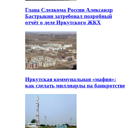
Глава Следкома России Александр
Бастрыкин затребовал подробный
отчёт о деле Иркутского ЖКХ
Иркутская коммунальная «мафия»:
как сделать миллиарды на банкротстве