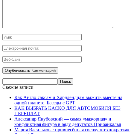
Свежие записи
Как Англо-саксам и Хардлендцам выжить вместе на
одной планете. Беседы с GPT
КАК ВЫБРАТЬ КАСКО ДЛЯ АВТОМОБИЛЯ БЕЗ
ПЕРЕПЛАТ
Александр Якубовский — самая «мажорная» и
конфликтная фигура в ряду депутатов Прибайкалья
Мария Василькова: привнесённая сверху «технократка»