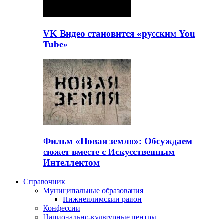
VK Видео становится «русским You
Tube»
Фильм «Новая земля»: Обсуждаем
сюжет вместе с Искусственным
Интеллектом
Справочник
Муниципальные образования
Нижнеилимский район
Конфессии
Национально-культурные центры