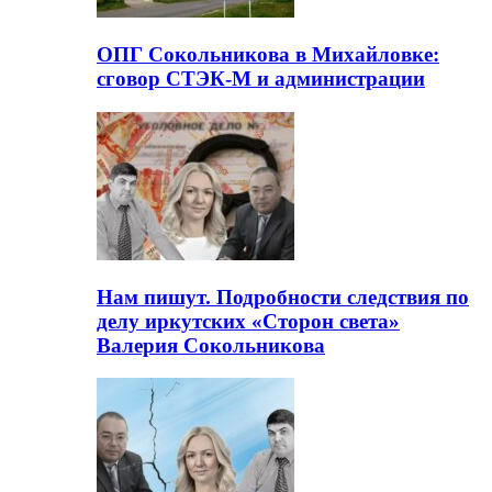
ОПГ Сокольникова в Михайловке:
сговор СТЭК-М и администрации
Нам пишут. Подробности следствия по
делу иркутских «Сторон света»
Валерия Сокольникова