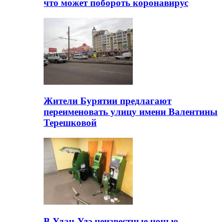
что может побороть коронавирус
Жители Бурятии предлагают
переименовать улицу имени Валентины
Терешковой
В Улан-Удэ неизвестные ночью