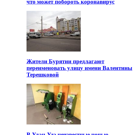
что может побороть коронавирус
Жители Бурятии предлагают
переименовать улицу имени Валентины
Терешковой
В Улан-Удэ неизвестные ночью