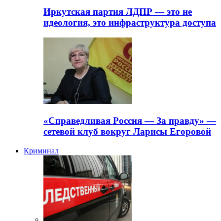
Иркутская партия ЛДПР — это не
идеология, это инфраструктура доступа
«Справедливая Россия — За правду» —
сетевой клуб вокруг Ларисы Егоровой
Криминал