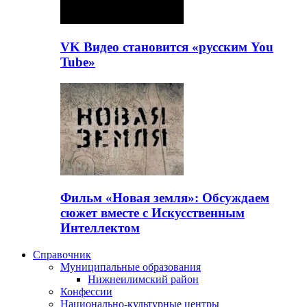
VK Видео становится «русским You
Tube»
Фильм «Новая земля»: Обсуждаем
сюжет вместе с Искусственным
Интеллектом
Справочник
Муниципальные образования
Нижнеилимский район
Конфессии
Национально-культурные центры