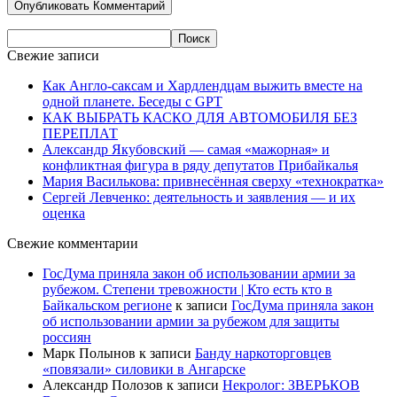
Свежие записи
Как Англо-саксам и Хардлендцам выжить вместе на
одной планете. Беседы с GPT
КАК ВЫБРАТЬ КАСКО ДЛЯ АВТОМОБИЛЯ БЕЗ
ПЕРЕПЛАТ
Александр Якубовский — самая «мажорная» и
конфликтная фигура в ряду депутатов Прибайкалья
Мария Василькова: привнесённая сверху «технократка»
Сергей Левченко: деятельность и заявления — и их
оценка
Свежие комментарии
ГосДума приняла закон об использовании армии за
рубежом. Степени тревожности | Кто есть кто в
Байкальском регионе
к записи
ГосДума приняла закон
об использовании армии за рубежом для защиты
россиян
Марк Полынов
к записи
Банду наркоторговцев
«повязали» силовики в Ангарске
Александр Полозов
к записи
Некролог: ЗВЕРЬКОВ