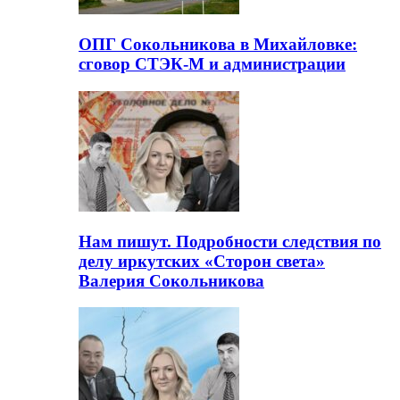
ОПГ Сокольникова в Михайловке:
сговор СТЭК-М и администрации
Нам пишут. Подробности следствия по
делу иркутских «Сторон света»
Валерия Сокольникова