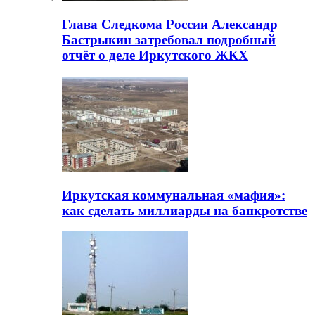
Глава Следкома России Александр
Бастрыкин затребовал подробный
отчёт о деле Иркутского ЖКХ
Иркутская коммунальная «мафия»:
как сделать миллиарды на банкротстве