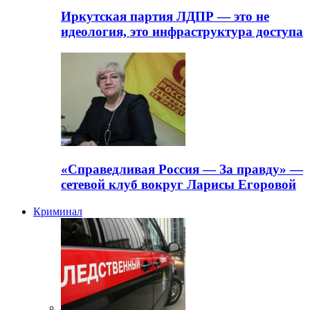
Иркутская партия ЛДПР — это не
идеология, это инфраструктура доступа
«Справедливая Россия — За правду» —
сетевой клуб вокруг Ларисы Егоровой
Криминал