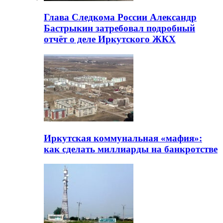
Глава Следкома России Александр
Бастрыкин затребовал подробный
отчёт о деле Иркутского ЖКХ
Иркутская коммунальная «мафия»:
как сделать миллиарды на банкротстве