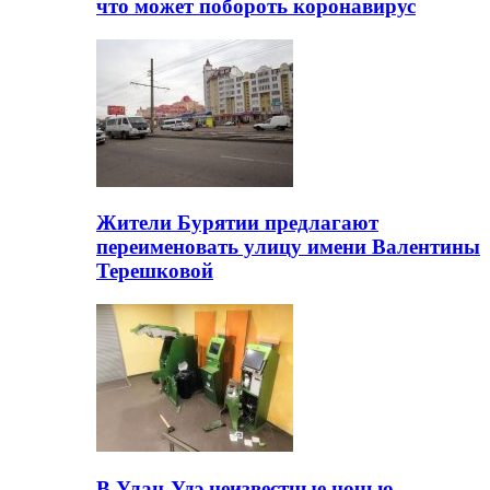
что может побороть коронавирус
Жители Бурятии предлагают
переименовать улицу имени Валентины
Терешковой
В Улан-Удэ неизвестные ночью