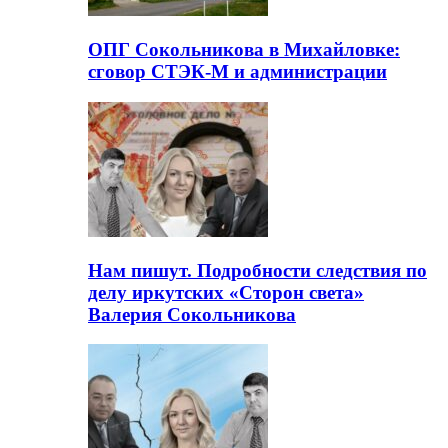
ОПГ Сокольникова в Михайловке:
сговор СТЭК-М и администрации
Нам пишут. Подробности следствия по
делу иркутских «Сторон света»
Валерия Сокольникова