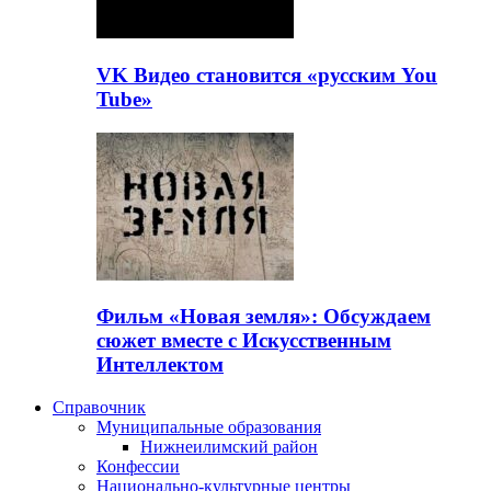
VK Видео становится «русским You
Tube»
Фильм «Новая земля»: Обсуждаем
сюжет вместе с Искусственным
Интеллектом
Справочник
Муниципальные образования
Нижнеилимский район
Конфессии
Национально-культурные центры