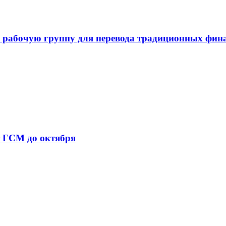
 рабочую группу для перевода традиционных фин
т ГСМ до октября