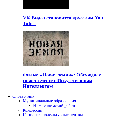
VK Видео становится «русским You
Tube»
Фильм «Новая земля»: Обсуждаем
сюжет вместе с Искусственным
Интеллектом
Справочник
Муниципальные образования
Нижнеилимский район
Конфессии
Национально-культурные центры