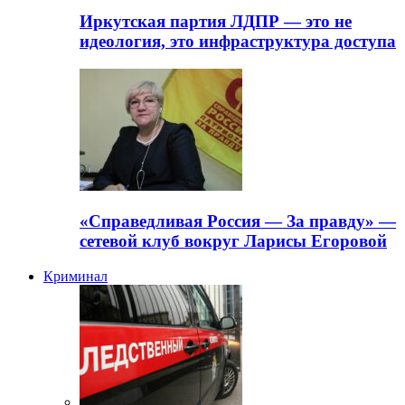
Иркутская партия ЛДПР — это не
идеология, это инфраструктура доступа
«Справедливая Россия — За правду» —
сетевой клуб вокруг Ларисы Егоровой
Криминал