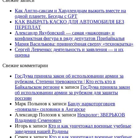
Свежие записи
Как Англо-саксам и Хардлендцам выжить вместе на
одной планете. Беседы с GPT
КАК ВЫБРАТЬ КАСКО ДЛЯ АВТОМОБИЛЯ БЕЗ
ПЕРЕПЛАТ
Александр Якубовский — самая «мажорная» и
конфликтная фигура в ряду депутатов Прибайкалья
Мария Василькова: привнесённая сверху «технократка»
Сергей Левченко: деятельность и заявления — и их
оценка
Свежие комментарии
ГосДума приняла закон об использовании армии за
рубежом. Степени тревожности | Кто есть кто в
Байкальском регионе
к записи
ГосДума приняла закон
об использовании армии за рубежом для защиты
россиян
Марк Полынов
к записи
Банду наркоторговцев
«повязали» силовики в Ангарске
Александр Полозов
к записи
Некролог: ЗВЕРЬКОВ
Владимир Семенович
Игорь
к записи
Кто и как уничтожал военные учебные
заведения нашей Родины
Семен
к записи
Кто и как уничтожал военные учебные