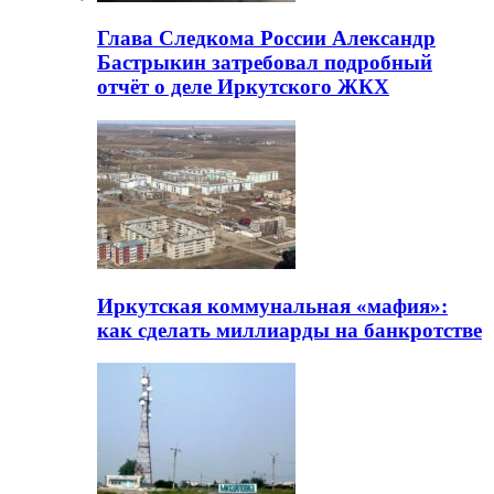
Глава Следкома России Александр
Бастрыкин затребовал подробный
отчёт о деле Иркутского ЖКХ
Иркутская коммунальная «мафия»:
как сделать миллиарды на банкротстве