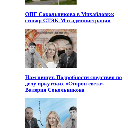
ОПГ Сокольникова в Михайловке:
сговор СТЭК-М и администрации
Нам пишут. Подробности следствия по
делу иркутских «Сторон света»
Валерия Сокольникова