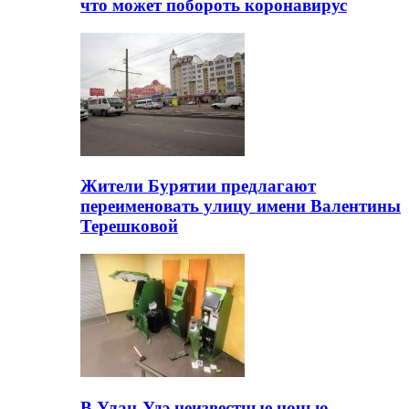
что может побороть коронавирус
Жители Бурятии предлагают
переименовать улицу имени Валентины
Терешковой
В Улан-Удэ неизвестные ночью