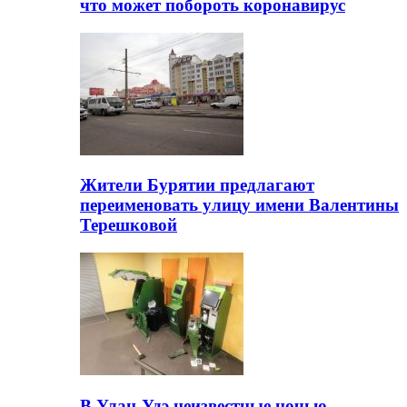
что может побороть коронавирус
Жители Бурятии предлагают
переименовать улицу имени Валентины
Терешковой
В Улан-Удэ неизвестные ночью