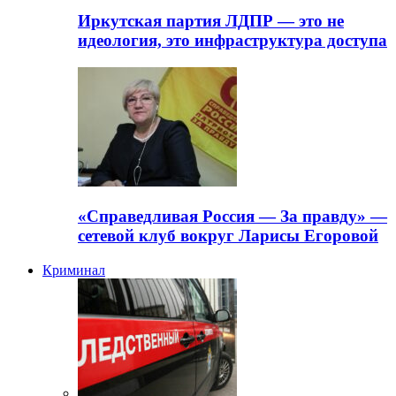
Иркутская партия ЛДПР — это не
идеология, это инфраструктура доступа
«Справедливая Россия — За правду» —
сетевой клуб вокруг Ларисы Егоровой
Криминал