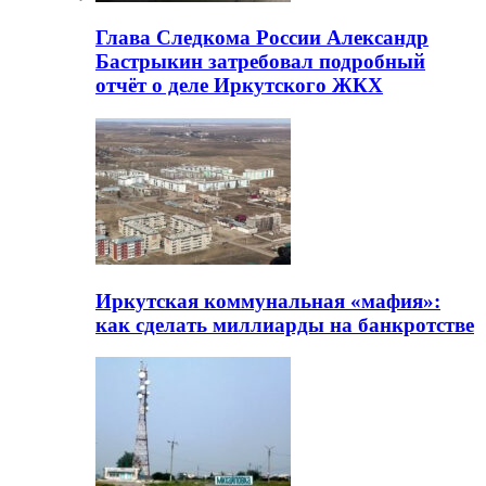
Глава Следкома России Александр
Бастрыкин затребовал подробный
отчёт о деле Иркутского ЖКХ
Иркутская коммунальная «мафия»:
как сделать миллиарды на банкротстве