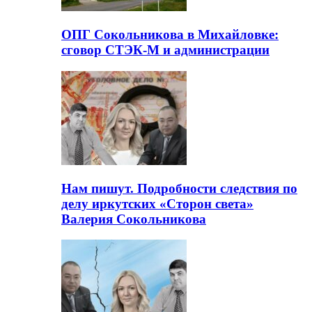
ОПГ Сокольникова в Михайловке:
сговор СТЭК-М и администрации
Нам пишут. Подробности следствия по
делу иркутских «Сторон света»
Валерия Сокольникова