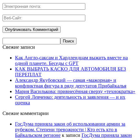
Свежие записи
Как Англо-саксам и Хардлендцам выжить вместе на
одной планете. Беседы с GPT
КАК ВЫБРАТЬ КАСКО ДЛЯ АВТОМОБИЛЯ БЕЗ
ПЕРЕПЛАТ
Александр Якубовский — самая «мажорная» и
конфликтная фигура в ряду депутатов Прибайкалья
Мария Василькова: привнесённая сверху «технократка»
Сергей Левченко: деятельность и заявления — и их
оценка
Свежие комментарии
ГосДума приняла закон об использовании армии за
рубежом. Степени тревожности | Кто есть кто в
Байкальском регионе
к записи
ГосДума приняла закон