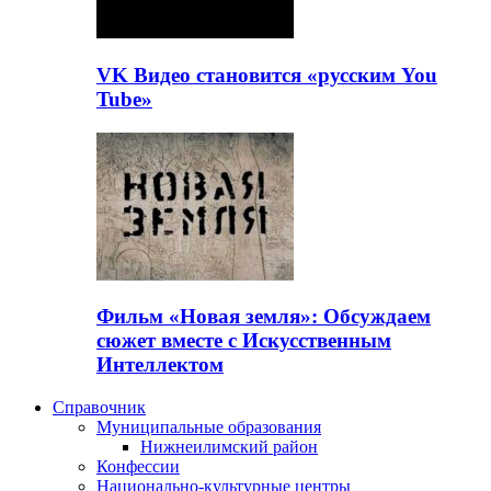
VK Видео становится «русским You
Tube»
Фильм «Новая земля»: Обсуждаем
сюжет вместе с Искусственным
Интеллектом
Справочник
Муниципальные образования
Нижнеилимский район
Конфессии
Национально-культурные центры