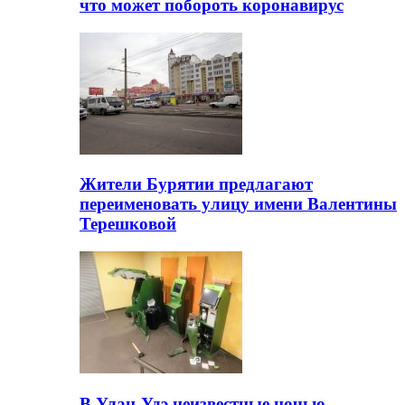
что может побороть коронавирус
Жители Бурятии предлагают
переименовать улицу имени Валентины
Терешковой
В Улан-Удэ неизвестные ночью