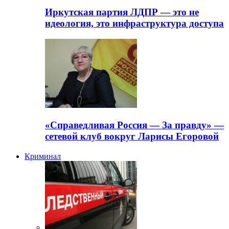
Иркутская партия ЛДПР — это не
идеология, это инфраструктура доступа
«Справедливая Россия — За правду» —
сетевой клуб вокруг Ларисы Егоровой
Криминал