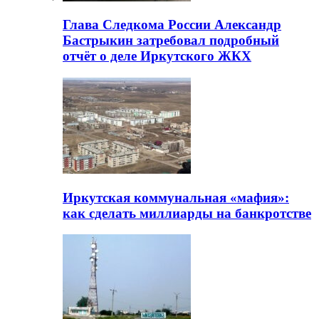
Глава Следкома России Александр
Бастрыкин затребовал подробный
отчёт о деле Иркутского ЖКХ
Иркутская коммунальная «мафия»:
как сделать миллиарды на банкротстве