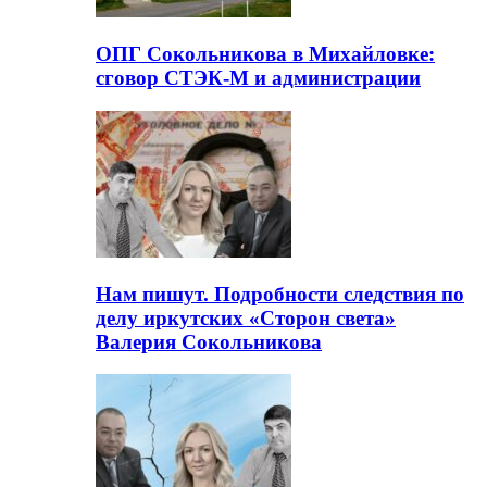
ОПГ Сокольникова в Михайловке:
сговор СТЭК-М и администрации
Нам пишут. Подробности следствия по
делу иркутских «Сторон света»
Валерия Сокольникова