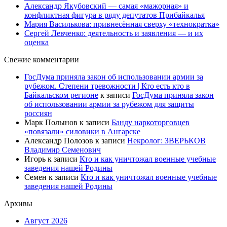
Александр Якубовский — самая «мажорная» и
конфликтная фигура в ряду депутатов Прибайкалья
Мария Василькова: привнесённая сверху «технократка»
Сергей Левченко: деятельность и заявления — и их
оценка
Свежие комментарии
ГосДума приняла закон об использовании армии за
рубежом. Степени тревожности | Кто есть кто в
Байкальском регионе
к записи
ГосДума приняла закон
об использовании армии за рубежом для защиты
россиян
Марк Полынов
к записи
Банду наркоторговцев
«повязали» силовики в Ангарске
Александр Полозов
к записи
Некролог: ЗВЕРЬКОВ
Владимир Семенович
Игорь
к записи
Кто и как уничтожал военные учебные
заведения нашей Родины
Семен
к записи
Кто и как уничтожал военные учебные
заведения нашей Родины
Архивы
Август 2026