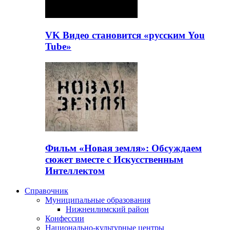
VK Видео становится «русским You
Tube»
Фильм «Новая земля»: Обсуждаем
сюжет вместе с Искусственным
Интеллектом
Справочник
Муниципальные образования
Нижнеилимский район
Конфессии
Национально-культурные центры