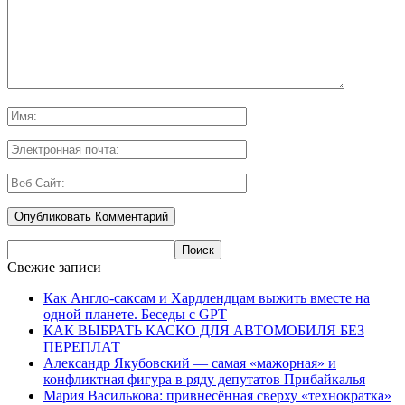
Свежие записи
Как Англо-саксам и Хардлендцам выжить вместе на
одной планете. Беседы с GPT
КАК ВЫБРАТЬ КАСКО ДЛЯ АВТОМОБИЛЯ БЕЗ
ПЕРЕПЛАТ
Александр Якубовский — самая «мажорная» и
конфликтная фигура в ряду депутатов Прибайкалья
Мария Василькова: привнесённая сверху «технократка»