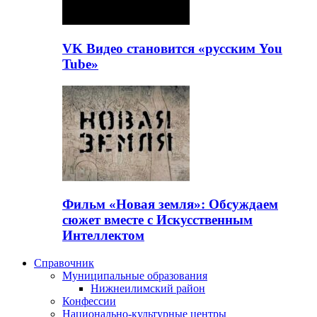
VK Видео становится «русским You
Tube»
Фильм «Новая земля»: Обсуждаем
сюжет вместе с Искусственным
Интеллектом
Справочник
Муниципальные образования
Нижнеилимский район
Конфессии
Национально-культурные центры