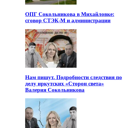
ОПГ Сокольникова в Михайловке:
сговор СТЭК-М и администрации
Нам пишут. Подробности следствия по
делу иркутских «Сторон света»
Валерия Сокольникова