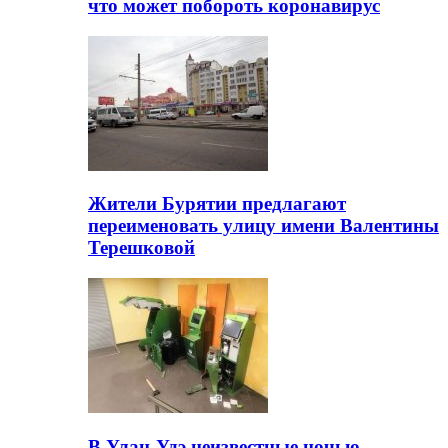
что может побороть коронавирус
Жители Бурятии предлагают
переименовать улицу имени Валентины
Терешковой
В Улан-Удэ неизвестные ночью