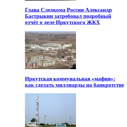
Глава Следкома России Александр
Бастрыкин затребовал подробный
отчёт о деле Иркутского ЖКХ
Иркутская коммунальная «мафия»:
как сделать миллиарды на банкротстве