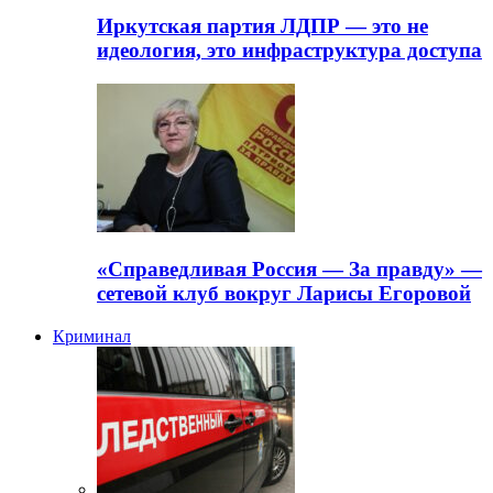
Иркутская партия ЛДПР — это не
идеология, это инфраструктура доступа
«Справедливая Россия — За правду» —
сетевой клуб вокруг Ларисы Егоровой
Криминал