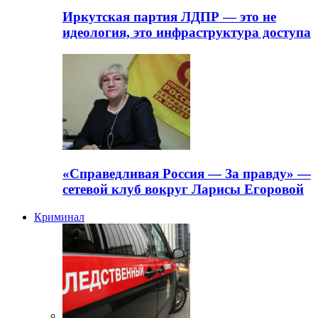
Иркутская партия ЛДПР — это не
идеология, это инфраструктура доступа
«Справедливая Россия — За правду» —
сетевой клуб вокруг Ларисы Егоровой
Криминал