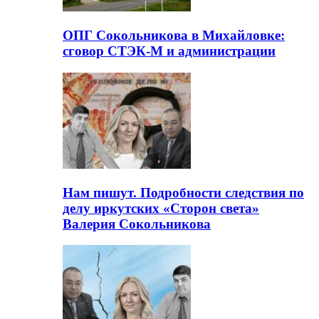
ОПГ Сокольникова в Михайловке:
сговор СТЭК-М и администрации
Нам пишут. Подробности следствия по
делу иркутских «Сторон света»
Валерия Сокольникова