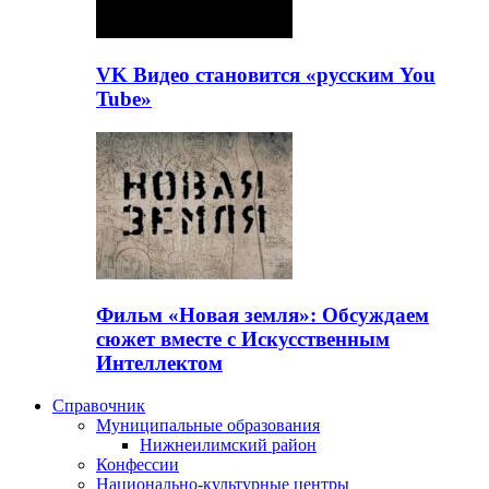
VK Видео становится «русским You
Tube»
Фильм «Новая земля»: Обсуждаем
сюжет вместе с Искусственным
Интеллектом
Справочник
Муниципальные образования
Нижнеилимский район
Конфессии
Национально-культурные центры