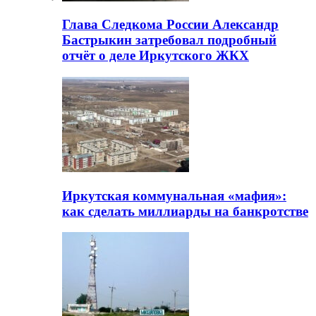
Глава Следкома России Александр
Бастрыкин затребовал подробный
отчёт о деле Иркутского ЖКХ
Иркутская коммунальная «мафия»:
как сделать миллиарды на банкротстве