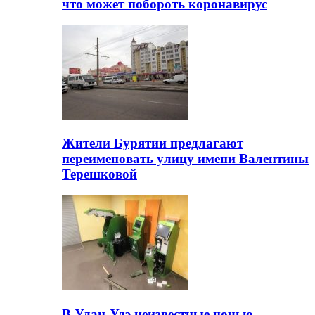
что может побороть коронавирус
Жители Бурятии предлагают
переименовать улицу имени Валентины
Терешковой
В Улан-Удэ неизвестные ночью