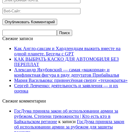
Свежие записи
Как Англо-саксам и Хардлендцам выжить вместе на
одной планете. Беседы с GPT
КАК ВЫБРАТЬ КАСКО ДЛЯ АВТОМОБИЛЯ БЕЗ
ПЕРЕПЛАТ
Александр Якубовский — самая «мажорная» и
конфликтная фигура в ряду депутатов Прибайкалья
Мария Василькова: привнесённая сверху «технократка»
Сергей Левченко: деятельность и заявления — и их
оценка
Свежие комментарии
ГосДума приняла закон об использовании армии за
рубежом. Степени тревожности | Кто есть кто в
Байкальском регионе
к записи
ГосДума приняла закон
об использовании армии за рубежом для защиты