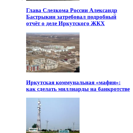
Глава Следкома России Александр
Бастрыкин затребовал подробный
отчёт о деле Иркутского ЖКХ
Иркутская коммунальная «мафия»:
как сделать миллиарды на банкротстве