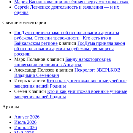
Мария Василькова: привнесённая сверху «технократка»
Сергей Левченко: деятельность и заявления — и их
оценка
Свежие комментарии
ГосДума приняла закон об использовании армии за
рубежом. Степени тревожности | Кто есть кто в
Байкальском регионе
к записи
ГосДума приняла закон
об использовании армии за рубежом для защиты
россиян
Марк Полынов
к записи
Банду наркоторговцев
«повязали» силовики в Ангарске
Александр Полозов
к записи
Некролог: ЗВЕРЬКОВ
Владимир Семенович
Игорь
к записи
Кто и как уничтожал военные учебные
заведения нашей Родины
Семен
к записи
Кто и как уничтожал военные учебные
заведения нашей Родины
Архивы
Август 2026
Июль 2026
Июнь 2026
Май 2026