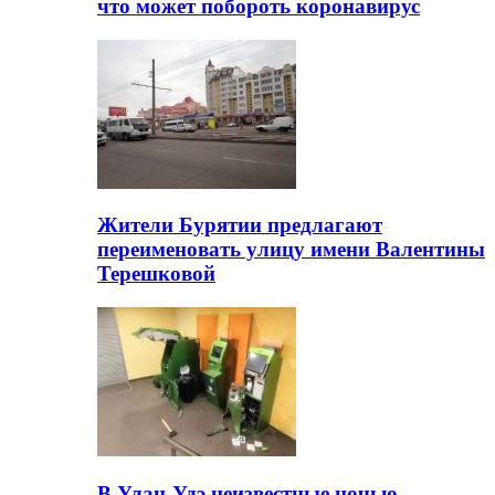
что может побороть коронавирус
Жители Бурятии предлагают
переименовать улицу имени Валентины
Терешковой
В Улан-Удэ неизвестные ночью