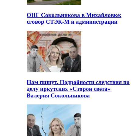
ОПГ Сокольникова в Михайловке:
сговор СТЭК-М и администрации
Нам пишут. Подробности следствия по
делу иркутских «Сторон света»
Валерия Сокольникова