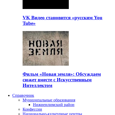
VK Видео становится «русским You
Tube»
Фильм «Новая земля»: Обсуждаем
сюжет вместе с Искусственным
Интеллектом
Справочник
Муниципальные образования
Нижнеилимский район
Конфессии
Национально-культурные центры