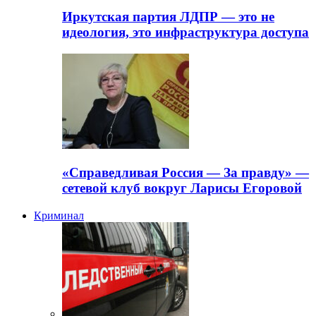
Иркутская партия ЛДПР — это не
идеология, это инфраструктура доступа
«Справедливая Россия — За правду» —
сетевой клуб вокруг Ларисы Егоровой
Криминал