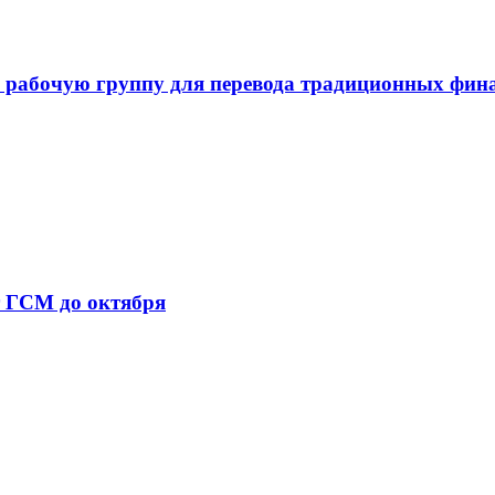
 рабочую группу для перевода традиционных фин
т ГСМ до октября