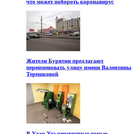
что может побороть коронавирус
Жители Бурятии предлагают
переименовать улицу имени Валентины
Терешковой
В Улан-Удэ неизвестные ночью