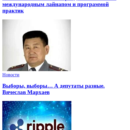
международным лайнапом и программой
практик
Новости
Выборы, выборы… А депутаты разные.
Вячеслав Мархаев