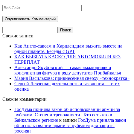
Свежие записи
Как Англо-саксам и Хардлендцам выжить вместе на
одной планете. Беседы с GPT
КАК ВЫБРАТЬ КАСКО ДЛЯ АВТОМОБИЛЯ БЕЗ
ПЕРЕПЛАТ
Александр Якубовский — самая «мажорная» и
конфликтная фигура в ряду депутатов Прибайкалья
Мария Василькова: привнесённая сверху «технократка»
Сергей Левченко: деятельность и заявления — и их
оценка
Свежие комментарии
ГосДума приняла закон об использовании армии за
рубежом. Степени тревожности | Кто есть кто в
Байкальском регионе
к записи
ГосДума приняла закон
об использовании армии за рубежом для защиты
россиян