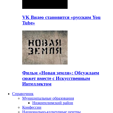
VK Видео становится «русским You
Tube»
Фильм «Новая земля»: Обсуждаем
сюжет вместе с Искусственным
Интеллектом
Справочник
Муниципальные образования
Нижнеилимский район
Конфессии
Национально-культурные центры