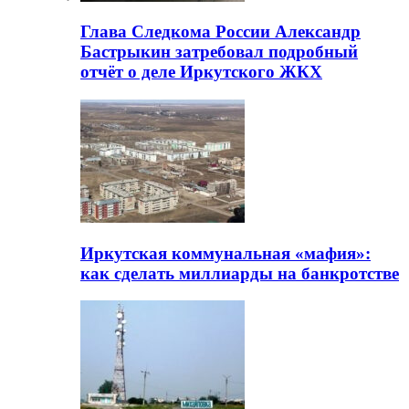
Глава Следкома России Александр
Бастрыкин затребовал подробный
отчёт о деле Иркутского ЖКХ
Иркутская коммунальная «мафия»:
как сделать миллиарды на банкротстве