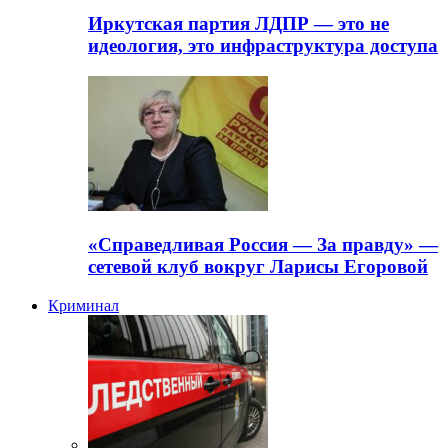
Иркутская партия ЛДПР — это не
идеология, это инфраструктура доступа
«Справедливая Россия — За правду» —
сетевой клуб вокруг Ларисы Егоровой
Криминал