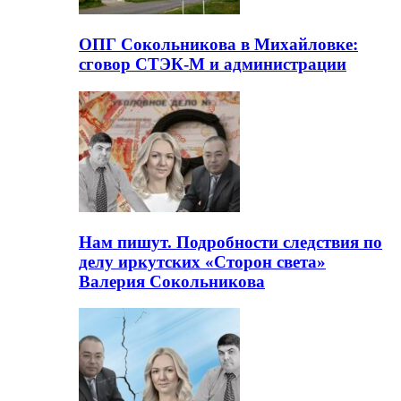
ОПГ Сокольникова в Михайловке:
сговор СТЭК-М и администрации
Нам пишут. Подробности следствия по
делу иркутских «Сторон света»
Валерия Сокольникова