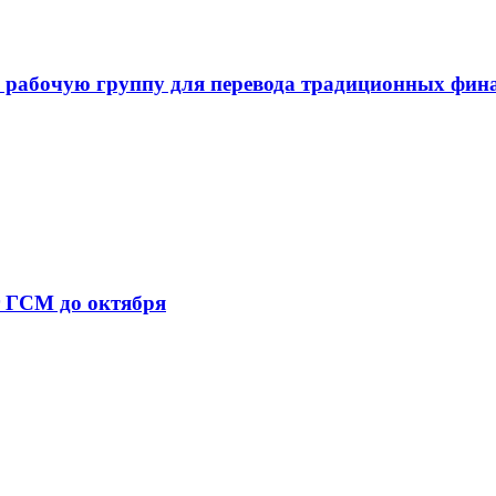
 рабочую группу для перевода традиционных фин
т ГСМ до октября