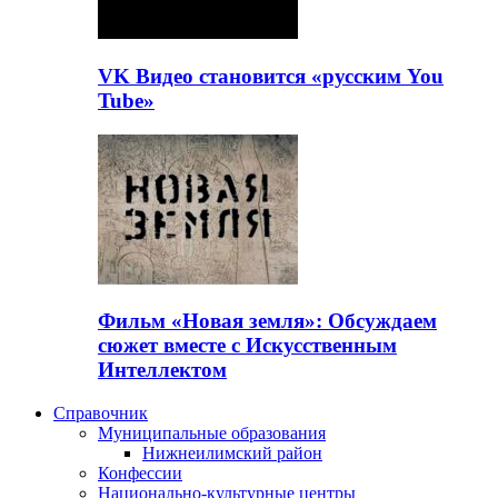
VK Видео становится «русским You
Tube»
Фильм «Новая земля»: Обсуждаем
сюжет вместе с Искусственным
Интеллектом
Справочник
Муниципальные образования
Нижнеилимский район
Конфессии
Национально-культурные центры