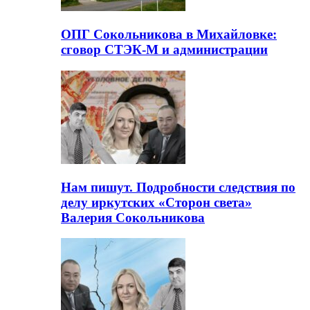
ОПГ Сокольникова в Михайловке:
сговор СТЭК-М и администрации
Нам пишут. Подробности следствия по
делу иркутских «Сторон света»
Валерия Сокольникова