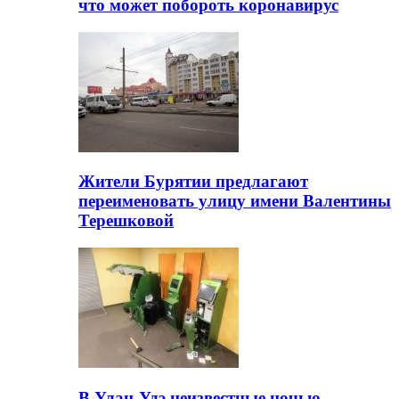
что может побороть коронавирус
Жители Бурятии предлагают
переименовать улицу имени Валентины
Терешковой
В Улан-Удэ неизвестные ночью