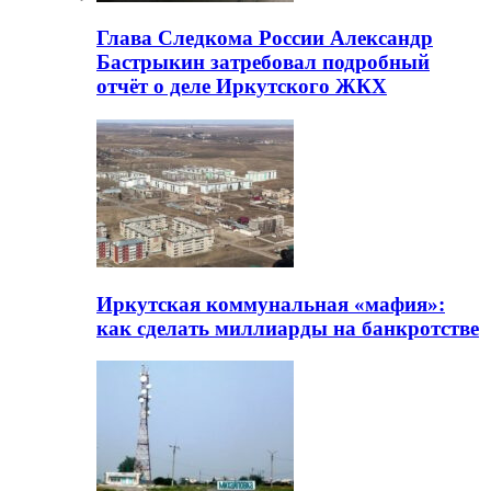
Глава Следкома России Александр
Бастрыкин затребовал подробный
отчёт о деле Иркутского ЖКХ
Иркутская коммунальная «мафия»:
как сделать миллиарды на банкротстве