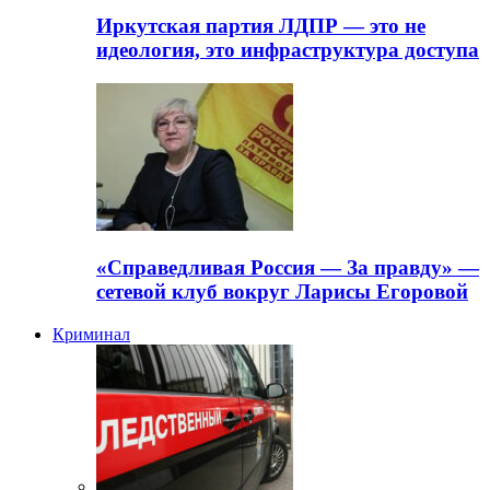
Иркутская партия ЛДПР — это не
идеология, это инфраструктура доступа
«Справедливая Россия — За правду» —
сетевой клуб вокруг Ларисы Егоровой
Криминал