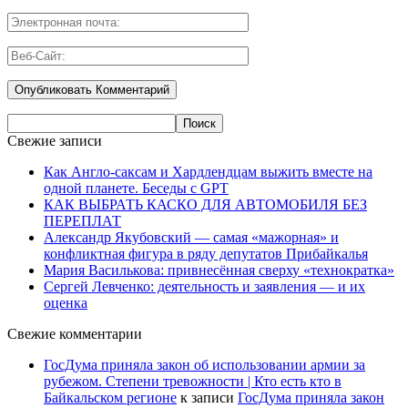
Свежие записи
Как Англо-саксам и Хардлендцам выжить вместе на
одной планете. Беседы с GPT
КАК ВЫБРАТЬ КАСКО ДЛЯ АВТОМОБИЛЯ БЕЗ
ПЕРЕПЛАТ
Александр Якубовский — самая «мажорная» и
конфликтная фигура в ряду депутатов Прибайкалья
Мария Василькова: привнесённая сверху «технократка»
Сергей Левченко: деятельность и заявления — и их
оценка
Свежие комментарии
ГосДума приняла закон об использовании армии за
рубежом. Степени тревожности | Кто есть кто в
Байкальском регионе
к записи
ГосДума приняла закон