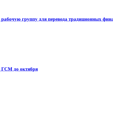
 рабочую группу для перевода традиционных фин
т ГСМ до октября