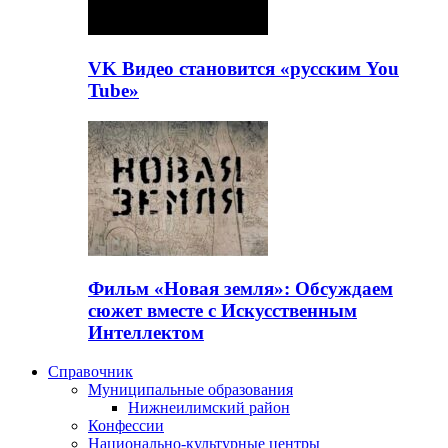
VK Видео становится «русским You
Tube»
Фильм «Новая земля»: Обсуждаем
сюжет вместе с Искусственным
Интеллектом
Справочник
Муниципальные образования
Нижнеилимский район
Конфессии
Национально-культурные центры