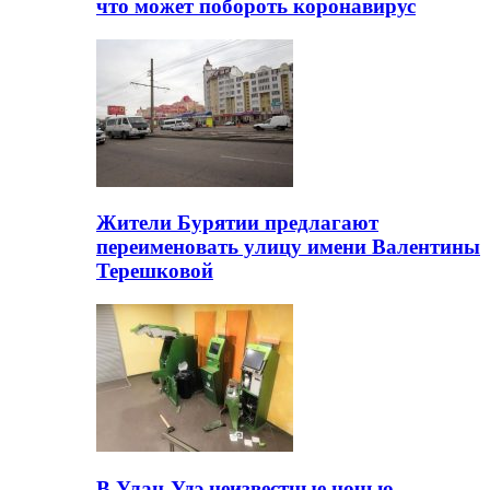
что может побороть коронавирус
Жители Бурятии предлагают
переименовать улицу имени Валентины
Терешковой
В Улан-Удэ неизвестные ночью