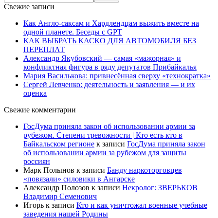
Свежие записи
Как Англо-саксам и Хардлендцам выжить вместе на
одной планете. Беседы с GPT
КАК ВЫБРАТЬ КАСКО ДЛЯ АВТОМОБИЛЯ БЕЗ
ПЕРЕПЛАТ
Александр Якубовский — самая «мажорная» и
конфликтная фигура в ряду депутатов Прибайкалья
Мария Василькова: привнесённая сверху «технократка»
Сергей Левченко: деятельность и заявления — и их
оценка
Свежие комментарии
ГосДума приняла закон об использовании армии за
рубежом. Степени тревожности | Кто есть кто в
Байкальском регионе
к записи
ГосДума приняла закон
об использовании армии за рубежом для защиты
россиян
Марк Полынов
к записи
Банду наркоторговцев
«повязали» силовики в Ангарске
Александр Полозов
к записи
Некролог: ЗВЕРЬКОВ
Владимир Семенович
Игорь
к записи
Кто и как уничтожал военные учебные
заведения нашей Родины