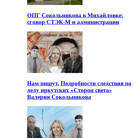
ОПГ Сокольникова в Михайловке:
сговор СТЭК-М и администрации
Нам пишут. Подробности следствия по
делу иркутских «Сторон света»
Валерия Сокольникова