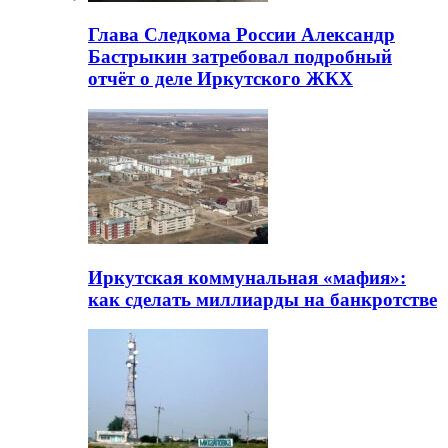
Глава Следкома России Александр
Бастрыкин затребовал подробный
отчёт о деле Иркутского ЖКХ
Иркутская коммунальная «мафия»:
как сделать миллиарды на банкротстве