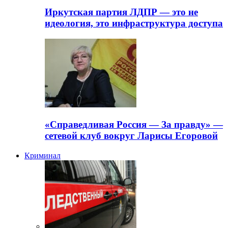
Иркутская партия ЛДПР — это не
идеология, это инфраструктура доступа
«Справедливая Россия — За правду» —
сетевой клуб вокруг Ларисы Егоровой
Криминал