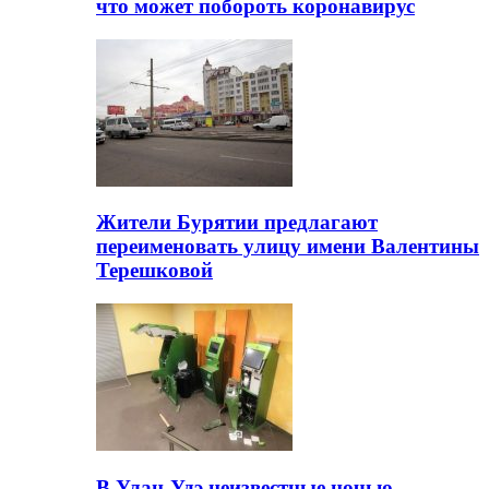
что может побороть коронавирус
Жители Бурятии предлагают
переименовать улицу имени Валентины
Терешковой
В Улан-Удэ неизвестные ночью