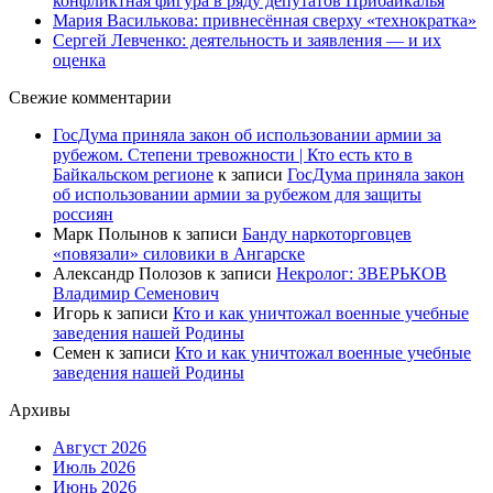
конфликтная фигура в ряду депутатов Прибайкалья
Мария Василькова: привнесённая сверху «технократка»
Сергей Левченко: деятельность и заявления — и их
оценка
Свежие комментарии
ГосДума приняла закон об использовании армии за
рубежом. Степени тревожности | Кто есть кто в
Байкальском регионе
к записи
ГосДума приняла закон
об использовании армии за рубежом для защиты
россиян
Марк Полынов
к записи
Банду наркоторговцев
«повязали» силовики в Ангарске
Александр Полозов
к записи
Некролог: ЗВЕРЬКОВ
Владимир Семенович
Игорь
к записи
Кто и как уничтожал военные учебные
заведения нашей Родины
Семен
к записи
Кто и как уничтожал военные учебные
заведения нашей Родины
Архивы
Август 2026
Июль 2026
Июнь 2026