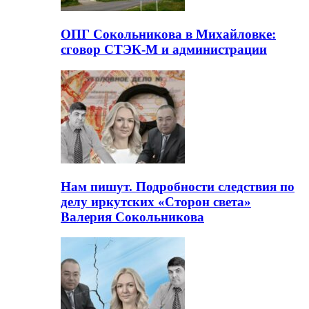
ОПГ Сокольникова в Михайловке:
сговор СТЭК-М и администрации
Нам пишут. Подробности следствия по
делу иркутских «Сторон света»
Валерия Сокольникова