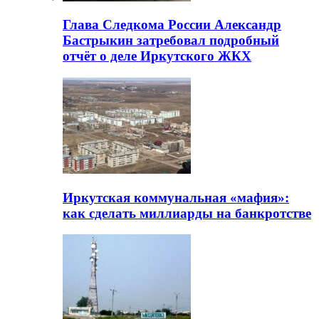
Глава Следкома России Александр
Бастрыкин затребовал подробный
отчёт о деле Иркутского ЖКХ
Иркутская коммунальная «мафия»:
как сделать миллиарды на банкротстве