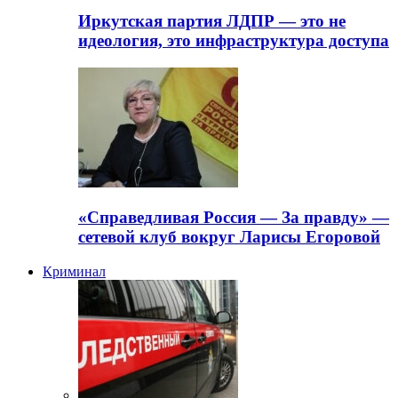
Иркутская партия ЛДПР — это не
идеология, это инфраструктура доступа
«Справедливая Россия — За правду» —
сетевой клуб вокруг Ларисы Егоровой
Криминал