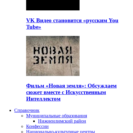
VK Видео становится «русским You
Tube»
Фильм «Новая земля»: Обсуждаем
сюжет вместе с Искусственным
Интеллектом
Справочник
Муниципальные образования
Нижнеилимский район
Конфессии
Национально-культурные центры