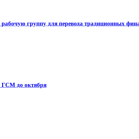
 рабочую группу для перевода традиционных фин
т ГСМ до октября